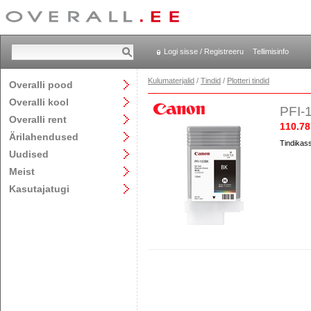
Logi sisse / Registreeru
Tellimisinfo
Kulumaterjalid
/
Tindid
/
Plotteri tindid
Overalli pood
Overalli kool
PFI-1
Overalli rent
110.78
Ärilahendused
Tindikass
Uudised
Meist
Kasutajatugi