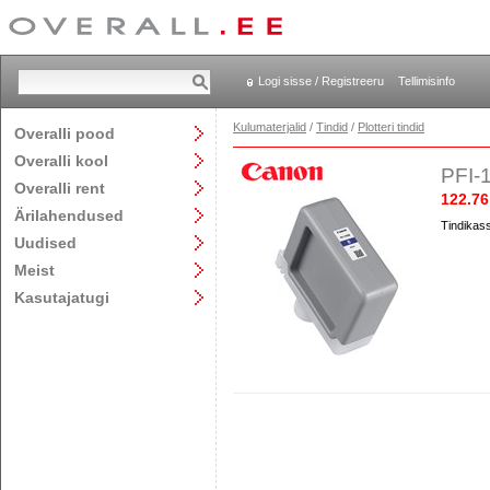
Logi sisse / Registreeru
Tellimisinfo
Kulumaterjalid
/
Tindid
/
Plotteri tindid
Overalli pood
Overalli kool
PFI-1
Overalli rent
122.76
Ärilahendused
Tindikass
Uudised
Meist
Kasutajatugi