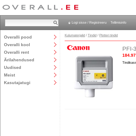
Logi sisse / Registreeru
Tellimisinfo
Kulumaterjalid
/
Tindid
/
Plotteri tindid
Overalli pood
Overalli kool
PFI-3
Overalli rent
184.97
Ärilahendused
Tindikass
Uudised
Meist
Kasutajatugi