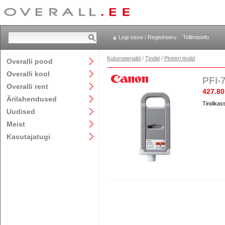
Logi sisse / Registreeru
Tellimisinfo
Kulumaterjalid
/
Tindid
/
Plotteri tindid
Overalli pood
Overalli kool
PFI-
Overalli rent
427.80
Ärilahendused
Tindikass
Uudised
Meist
Kasutajatugi