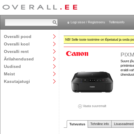
Logi sisse / Registreeru
Tellimisinfo
Overalli pood
NB! Selle toote tootmine on lõpetatud ja seda pol
Overalli kool
Overalli rent
PIXM
Ärilahendused
Suure jõ
printimi
Uudised
eraldi va
Meist
ühendust 
Kasutajatugi
Vaata suuremalt
Tehniline info
Lisaseadmed j
Tutvustus