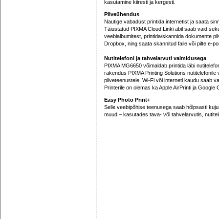
kasutamine kiiresti ja kergesti.
Pilveühendus
Nautige vabadust printida internetist ja saata sinn
Täiustatud PIXMA Cloud Linki abil saab vaid sekun
veebialbumitest, printida/skannida dokumente p
Dropbox, ning saata skannitud faile või pilte e-po
Nutitelefoni ja tahvelarvuti valmidusega
PIXMA MG6650 võimaldab printida läbi nutitelefoni
rakendus PIXMA Printing Solutions nutitelefonile
pilveteenustele. Wi-Fi või interneti kaudu saab vaa
Printerile on olemas ka Apple AirPrinti ja Google C
Easy Photo Print+
Selle veebipõhise teenusega saab hõlpsasti kujund
muud – kasutades tava- või tahvelarvutis, nutitelef