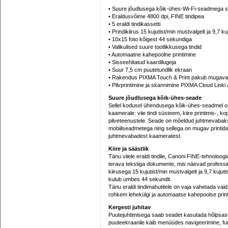
• Suure jõudlusega kõik-ühes-Wi-Fi-seadmega sa
• Eraldusvõime 4800 dpi, FINE tindipea
• 5 eraldi tindikassetti
• Prindikiirus 15 kujutist/min mustvalgelt ja 9,7 kuj
• 10x15 foto kõigest 44 sekundiga
• Valikulised suure tootlikkusega tindid
• Automaatne kahepoolne printimine
• Sisseehitatud kaardilugeja
• Suur 7,5 cm puutetundlik ekraan
• Rakendus PIXMA Touch & Print pakub mugavat v
• Pilvprintimine ja skannimine PIXMA Cloud Linki a
Suure jõudlusega kõik-ühes-seade
Sellel kodusel ühendusega kõik-ühes-seadmel on 
kaamerale: viie tindi süsteem, kiire printimis-, 
pilveteenustele. Seade on mõeldud juhtmevaba
mobiilseadmetega ning sellega on mugav printida 
juhtmevabadest kaameratest.
Kiire ja säästlik
Tänu viiele eraldi tindile, Canoni FINE-tehnoloogi
terava tekstiga dokumente, mis näevad profession
kiirusega 15 kujutist/min mustvalgelt ja 9,7 kujut
kulub umbes 44 sekundit.
Tänu eraldi tindimahutitele on vaja vahetada vaid 
rohkem lehekülgi ja automaatse kahepoolse print
Kergesti juhitav
Puutejuhtimisega saab seadet kasutada hõlpsasti j
puuteekraanile käib menüüdes navigeerimine, funk