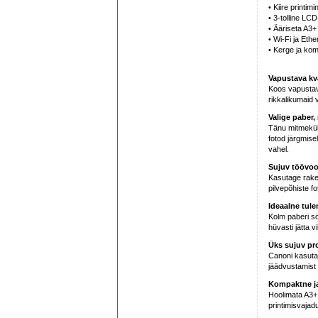
• Kiire printimi
• 3-tolline LC
• Ääriseta A3+ 
• Wi-Fi ja Eth
• Kerge ja ko
Vapustava kv
Koos vapustava
rikkalikumaid v
Valige paber, 
Tänu mitmekülg
fotod järgmise
vahel.
Sujuv töövo
Kasutage raken
pilvepõhiste f
Ideaalne tule
Kolm paberi sö
hüvasti jätta v
Üks sujuv pr
Canoni kasutaj
jäädvustamist
Kompaktne ja
Hoolimata A3+
printimisvaja