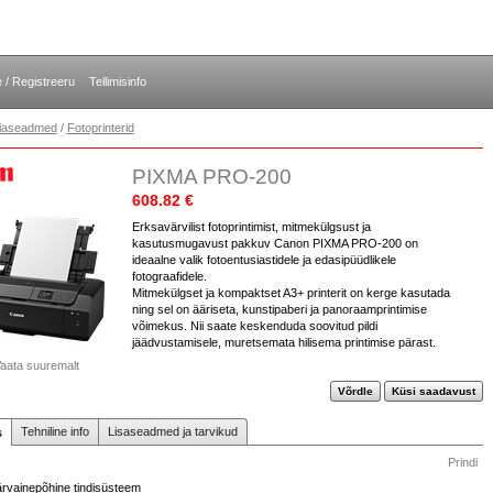
e / Registreeru
Tellimisinfo
opiaseadmed
/
Fotoprinterid
PIXMA PRO-200
608.82 €
Erksavärvilist fotoprintimist, mitmekülgsust ja
kasutusmugavust pakkuv Canon PIXMA PRO-200 on
ideaalne valik fotoentusiastidele ja edasipüüdlikele
fotograafidele.
Mitmekülgset ja kompaktset A3+ printerit on kerge kasutada
ning sel on ääriseta, kunstipaberi ja panoraamprintimise
võimekus. Nii saate keskenduda soovitud pildi
jäädvustamisele, muretsemata hilisema printimise pärast.
aata suuremalt
Võrdle
Küsi saadavust
Tehniline info
Lisaseadmed ja tarvikud
s
Prindi
värvainepõhine tindisüsteem