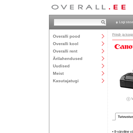
Logi siss
Prindi- ja ko
Overalli pood
Overalli kool
Overalli rent
Ärilahendused
Uudised
Meist
Kasutajatugi
V
Tutvustu
• 8-värviline 