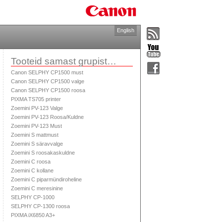
English
Tooteid samast grupist…
Canon SELPHY CP1500 must
Canon SELPHY CP1500 valge
Canon SELPHY CP1500 roosa
PIXMA TS705 printer
Zoemini PV-123 Valge
Zoemini PV-123 Roosa/Kuldne
Zoemini PV-123 Must
Zoemini S mattmust
Zoemini S säravvalge
Zoemini S roosakaskuldne
Zoemini C roosa
Zoemini C kollane
Zoemini C piparmündiroheline
Zoemini C meresinine
SELPHY CP-1000
SELPHY CP-1300 roosa
PIXMA iX6850 A3+