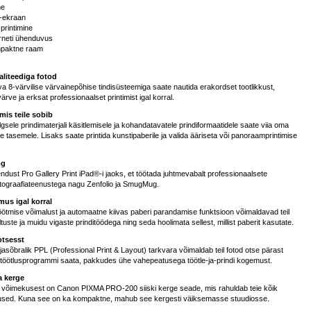
ne
D-ekraan
printimine
erneti ühenduvus
mpaktne raam
aliteediga fotod
 8-värvilise värvainepõhise tindisüsteemiga saate nautida erakordset tootlikkust,
ärve ja erksat professionaalset printimist igal korral.
mis teile sobib
sele prindimaterjali käsitlemisele ja kohandatavatele prindiformaatidele saate viia oma
le tasemele. Lisaks saate printida kunstipaberile ja valida ääriseta või panoraamprintimise
og
dust Pro Gallery Print iPad®-i jaoks, et töötada juhtmevabalt professionaalsete
otograafiateenustega nagu Zenfolio ja SmugMug.
mus igal korral
ötmise võimalust ja automaatne kiivas paberi parandamise funktsioon võimaldavad teil
iltuste ja muidu vigaste prinditöödega ning seda hoolimata sellest, millist paberit kasutate.
otsesst
asõbralik PPL (Professional Print & Layout) tarkvara võimaldab teil fotod otse pärast
 töötlusprogrammi saata, pakkudes ühe vahepeatusega töötle-ja-prindi kogemust.
 kerge
 võimekusest on Canon PIXMA PRO-200 siiski kerge seade, mis rahuldab teie kõik
dused. Kuna see on ka kompaktne, mahub see kergesti väiksemasse stuudiosse.