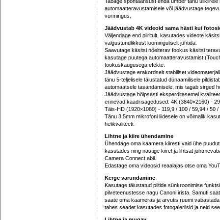
Tabage spontaansust enda ümber tänu ülikiirele kä
automaatteravustamisele või jäädvustage tegevus
vormingus.
Jäädvustab 4K videoid sama hästi kui fotosi
Väljendage end piiritult, kasutades videote käsits
valgustundlikkust loominguliselt juhtida.
Saavutage käsitsi nõelterav fookus käsitsi ter
kasutage puutega automaatteravustamist (Touch AF
fookuskaugusega efekte.
Jäädvustage erakordselt stabiilset videomaterjal
tänu 5-teljelisele täiustatud dünaamilisele pildis
automaatsele tasandamisele, mis tagab sirged ho
Jäädvustage hõlpsasti eksperditasemel kvaliteed
erinevad kaadrisagedused: 4K (3840×2160) - 29,
Täis-HD (1920×1080) - 119,9 / 100 / 59,94 / 50 / 
Tänu 3,5mm mikrofoni liidesele on võimalik kasut
helikvaliteeti.
Lihtne ja kiire ühendamine
Ühendage oma kaamera kiiresti vaid ühe puudutu
kasutades ning nautige kiiret ja lihtsat juhtmev
Camera Connect abil.
Edastage oma videosid reaalajas otse oma YouTub
Kerge varundamine
Kasutage täiustatud piltide sünkroonimise funkts
pilveteenustesse nagu Canoni irista. Samuti saat
saate oma kaameras ja arvutis ruumi vabastada n
tahes seadet kasutades fotogaleriisid ja neid see
Lihtne ja mugav