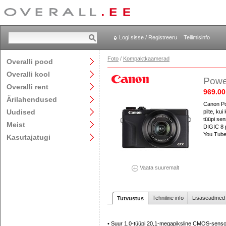
Logi sisse / Registreeru
Tellimisinfo
Foto
/
Kompaktkaamerad
Overalli pood
Overalli kool
Powe
Overalli rent
969.00
Ärilahendused
Canon Po
Uudised
pilte, ku
tüüpi sens
Meist
DIGIC 8 
You Tube`
Kasutajatugi
Vaata suuremalt
Tehniline info
Lisaseadmed j
Tutvustus
• Suur 1,0-tüüpi 20,1-megapiksline CMOS-senso