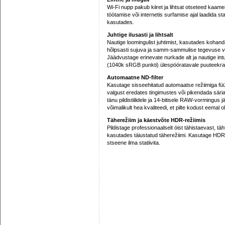
Wi-Fi nupp pakub kiiret ja lihtsat otseteed kaam
töötamise või internetis surfamise ajal laadida st
kasutades.
Juhtige ilusasti ja lihtsalt
Nautige loomingulist juhtimist, kasutades kohanda
hõlpsasti sujuva ja samm-sammulise tegevuse vah
Jäädvustage erinevate nurkade alt ja nautige int
(1040k sRGB punkti) ülespööratavale puuteekraa
Automaatne ND-filter
Kasutage sisseehitatud automaatse režiimiga füü
valgust eredates tingimustes või pikendada säri
tänu pildistiilidele ja 14-bitisele RAW-vorming
võimalikult hea kvaliteedi, et pilte kodust eemal o
Täherežiim ja käestvõte HDR-režiimis
Pildistage professionaalselt öist tähistaevast, t
kasutades täiustatud täherežiimi. Kasutage HDR-
stseene ilma statiivita.