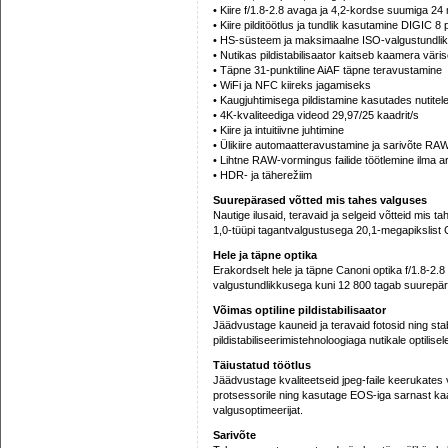
• Kiire f/1.8-2.8 avaga ja 4,2-kordse suumiga 24
• Kiire pilditöötlus ja tundlik kasutamine DIGIC 8
• HS-süsteem ja maksimaalne ISO-valgustundli
• Nutikas pildistabilisaator kaitseb kaamera väri
• Täpne 31-punktiline AiAF täpne teravustamine
• WiFi ja NFC kiireks jagamiseks
• Kaugjuhtimisega pildistamine kasutades nutitelef
• 4K-kvaliteediga videod 29,97/25 kaadrit/s
• Kiire ja intuitiivne juhtimine
• Ülikiire automaatteravustamine ja sarivõte R
• Lihtne RAW-vormingus failide töötlemine ilma ar
• HDR- ja täherežiim
Suurepärased võtted mis tahes valguses
Nautige ilusaid, teravaid ja selgeid võtteid mis
1,0-tüüpi tagantvalgustusega 20,1-megapikslist 
Hele ja täpne optika
Erakordselt hele ja täpne Canoni optika f/1.8-2.8 
valgustundlikkusega kuni 12 800 tagab suurepär
Võimas optiline pildistabilisaator
Jäädvustage kauneid ja teravaid fotosid ning stab
pildistabiliseerimistehnoloogiaga nutikale optilisele 
Täiustatud töötlus
Jäädvustage kvaliteetseid jpeg-faile keerukate
protsessorile ning kasutage EOS-iga sarnast kaa
valgusoptimeerijat.
Sarivõte