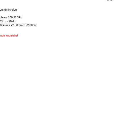
suundmikrofon
 ulatus 139dB SPL
20Hz - 20kHz
.00mm x 22.00mm x 22.00mm
ode kodulehel