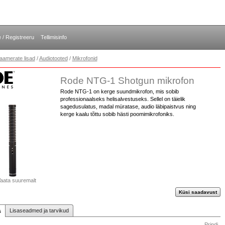
e / Registreeru
Tellimisinfo
aamerate lisad
/
Audiotooted
/
Mikrofonid
Rode NTG-1 Shotgun mikrofon
Rode NTG-1 on kerge suundmikrofon, mis sobib
professionaalseks helisalvestuseks. Sellel on täielik
sagedusulatus, madal müratase, audio läbipaistvus ning
kerge kaalu tõttu sobib hästi poomimikrofoniks.
aata suuremalt
Küsi saadavust
Lisaseadmed ja tarvikud
s
Prindi