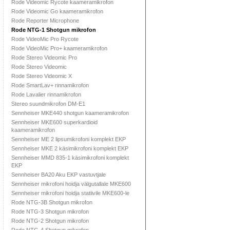
Rode Videomic Rycote kaameramikrofon
Rode Videomic Go kaameramikrofon
Rode Reporter Microphone
Rode NTG-1 Shotgun mikrofon
Rode VideoMic Pro Rycote
Rode VideoMic Pro+ kaameramikrofon
Rode Stereo Videomic Pro
Rode Stereo Videomic
Rode Stereo Videomic X
Rode SmartLav+ rinnamikrofon
Rode Lavalier rinnamikrofon
Stereo suundmikrofon DM-E1
Sennheiser MKE440 shotgun kaameramikrofon
Sennheiser MKE600 superkardioid
kaameramikrofon
Sennheiser ME 2 lipsumikrofoni komplekt EKP
Sennheiser MKE 2 käsimikrofoni komplekt EKP
Sennheiser MMD 835-1 käsimikrofoni komplekt
EKP
Sennheiser BA20 Aku EKP vastuvtjale
Sennheiser mikrofoni hoidja välgutallale MKE600
Sennheiser mikrofoni hoidja statiivile MKE600-le
Rode NTG-3B Shotgun mikrofon
Rode NTG-3 Shotgun mikrofon
Rode NTG-2 Shotgun mikrofon