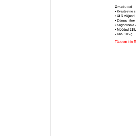
Omadused
• Kvaliteetne 
• XLR väljund
• Dünaamiline
• Sagedusala 
• Mõõdud 219
• Kaal 105 g
Täpsem info R