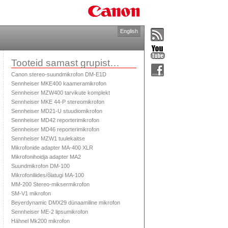
English
Tooteid samast grupist…
Canon stereo-suundmikrofon DM-E1D
Sennheiser MKE400 kaameramikrofon
Sennheiser MZW400 tarvikute komplekt
Sennheiser MKE 44-P stereomikrofon
Sennheiser MD21-U stuudiomikrofon
Sennheiser MD42 reporterimikrofon
Sennheiser MD46 reporterimikrofon
Sennheiser MZW1 tuulekaitse
Mikrofonide adapter MA-400 XLR
Mikrofonihoidja adapter MA2
Suundmikrofon DM-100
Mikrofoniliides/õlatugi MA-100
MM-200 Stereo-miksermikrofon
SM-V1 mikrofon
Beyerdynamic DMX29 dünaamiline mikrofon
Sennheiser ME-2 lipsumikrofon
Hähnel Mk200 mikrofon