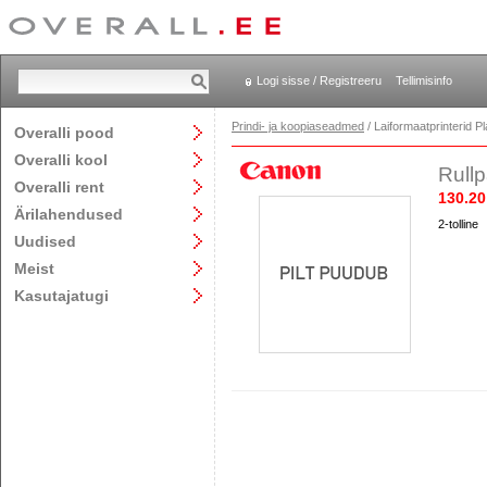
Logi sisse / Registreeru
Tellimisinfo
Prindi- ja koopiaseadmed
/ Laiformaatprinterid P
Overalli pood
Overalli kool
Rullp
Overalli rent
130.20
Ärilahendused
2-tolline
Uudised
Meist
Kasutajatugi