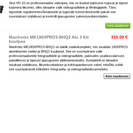
Sirui VH-10 on professionaalne videopea, mis on loodud pakkuma sujuvat ja täpset
kaamera liikumist, olles ideaalne valik videograafidele ja filmitegijatele. Tänu
täpsetele reguleerimisvõimalustele ja tugevale konstruktsioonile pakub see
suurepärast stabiilsust ja kontrolli igasugustes salvestusolukordades.
Lisa ostukorvi
Manfrotto MK190XPRO3-BHQ2 Alu 3 Kit
310.00 €
kuulpea
Manfrotto MK190XPRO3-BHQ2 on täielik statiivikomplekt, mis sisaldab 190XPRO3
alumiiniumist statiivi ja BHQ2 kuulpead. See on suurepärane valik
professionaalsetele fotograafidele ja videograafidele, pakkudes usaldusväärsust,
paindlikkust ja täpsust igasugustes pildistamisoludes. Komplektil on ideaalne
tasakaal stabiilsuse, liikumisvabaduse ja kokkupandavuse vahel, mistõttu sobib
see suurepäraselt kõikideks fotograafia- ja videograafiaülesanneteks.
Küsi saadavust