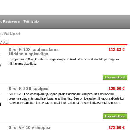
e / Registreeru
Tellimisinfo
id
/ Statiivipead
pead
Sirui K-10X kuulpea koos
112.63 €
kiirkinnitusplaadiga
Kompkatne, 20 kg kandevõimega kuulpea Siruilt. Varustatud loodide ja mugava
kiirkinnitusplaadiga.
Lisa ostukorvi
Sirui K-20 II kuulpea
129.00 €
Sirui K-20 II on vastupidav ja täpne professionaalne kuulpea, mis on loodud
tagama sujuvat ja stabiilset kaamera liikumist. See on ideaalne nii fotograafidele kui
ka videograafidele, kes vajavad usaldusväärset ja täpselt juhitavat statiivipead.
Lisa ostukorvi
Sirui VH-10 Videopea
173.60 €