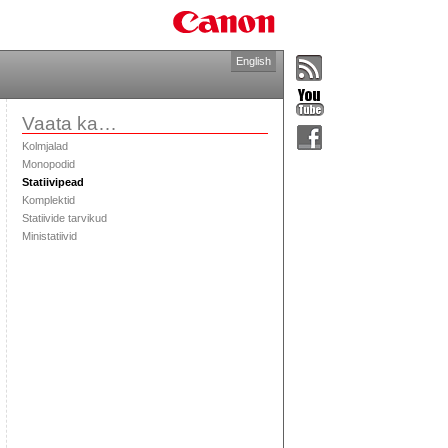
English
Vaata ka…
Kolmjalad
Monopodid
Statiivipead
Komplektid
Statiivide tarvikud
Ministatiivid