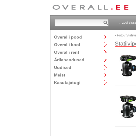
Logi siss
›
Foto
/
Statiiv
Overalli pood
Statiivi
Overalli kool
Overalli rent
Ärilahendused
Uudised
Meist
Kasutajatugi