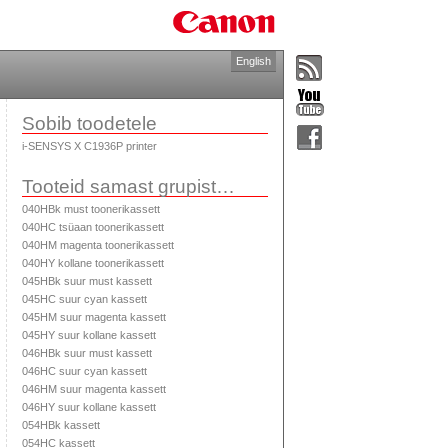
English
Sobib toodetele
i-SENSYS X C1936P printer
Tooteid samast grupist…
040HBk must toonerikassett
040HC tsüaan toonerikassett
040HM magenta toonerikassett
040HY kollane toonerikassett
045HBk suur must kassett
045HC suur cyan kassett
045HM suur magenta kassett
045HY suur kollane kassett
046HBk suur must kassett
046HC suur cyan kassett
046HM suur magenta kassett
046HY suur kollane kassett
054HBk kassett
054HC kassett