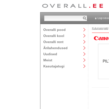
Logi siss
Kulumaterjalid
Overalli pood
Overalli kool
Overalli rent
Ärilahendused
Uudised
Meist
Kasutajatugi