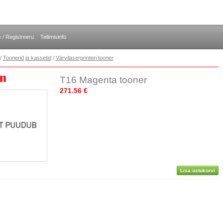
e / Registreeru
Tellimisinfo
/
Toonerid ja kassetid
/
Värvilaserprinteri tooner
T16 Magenta tooner
271.56 €
Lisa ostukorvi