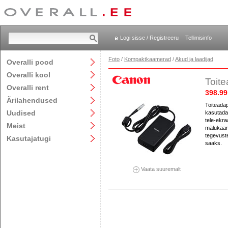
Logi sisse / Registreeru
Tellimisinfo
Foto
/
Kompaktkaamerad
/
Akud ja laadijad
Overalli pood
Overalli kool
Toit
Overalli rent
398.99
Ärilahendused
Toiteada
Uudised
kasutada
tele-ekra
Meist
mälukaard
tegevuste
Kasutajatugi
saaks.
Vaata suuremalt