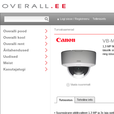
Logi sisse / Registreeru
Tellimisinfo
Turvakaamerad
Overalli pood
Overalli kool
VB-M
Overalli rent
1,3 MP f
Ärilahendused
täiuslik 
ning ööse
Uudised
Meist
Kasutajatugi
Vaata suuremalt
Tehniline info
Tutvustus
• Suurepärane pildikvaliteet 1,3 MP ja 3x laia opt