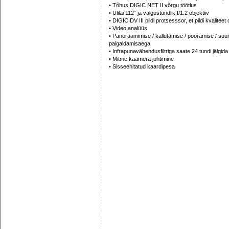
• Tõhus DIGIC NET II võrgu töötlus
• Ülilai 112° ja valgustundlik f/1.2 objektiiv
• DIGIC DV III pildi protsesssor, et pildi kvalite
• Video analüüs
• Panoraamimise / kallutamise / pööramise / s
paigaldamisaega
• Infrapunavähendusfiltriga saate 24 tundi jälgida
• Mitme kaamera juhtimine
• Sisseehitatud kaardipesa