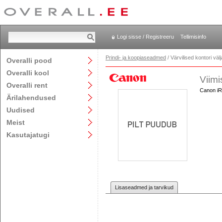
Logi sisse / Registreeru
Tellimisinfo
Prindi- ja koopiaseadmed
/ Värvilised kontori v
Overalli pood
Overalli kool
Viimi
Overalli rent
Canon iRA
Ärilahendused
Uudised
Meist
Kasutajatugi
Lisaseadmed ja tarvikud