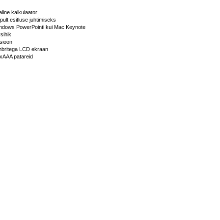
ine kalkulaator
ult esitluse juhtimiseks
Windows PowerPointi kui Mac Keynote
sihik
tsioon
britega LCD ekraan
2xAAA patareid