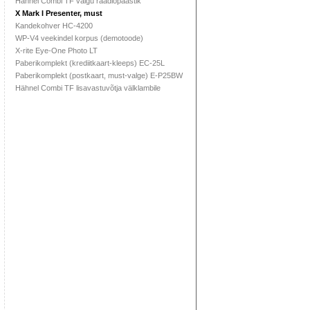
Hähnel Combi TF välgu raadiopäästik
X Mark I Presenter, must
Kandekohver HC-4200
WP-V4 veekindel korpus (demotoode)
X-rite Eye-One Photo LT
Paberikomplekt (krediitkaart-kleeps) EC-25L
Paberikomplekt (postkaart, must-valge) E-P25BW
Hähnel Combi TF lisavastuvõtja välklambile