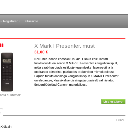
e / Registreeru
Tellimisinfo
X Mark I Presenter, must
31.00 €
Neli-ühes-seade koosolekulauale. Lisaks kalkulaatori
funktsioonile on seade X MARK I Presenter kaugjuhtimispult,
mida saab kasutada esitluste tegemiseks, laserosutina ja
ettekande taimerina, pakkudes erakordset mitmekesisust.
Paljude funktsioonidega kaugjuhtimispult X MARK I Presenter
on elegantse, klassikalise disainiga ja osaliselt valmistatud
ümbertöödeldud Canon-i materjalidest.
aata suuremalt
Lisa ostukorvi
s
Prindi
RK disain