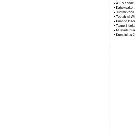
• 4-1-s seade
• Kaheksakohal
• Juhtmevaba p
• Toetab nii 
• Punane laser
• Taimeri funk
• Mustade num
• Komplektis 