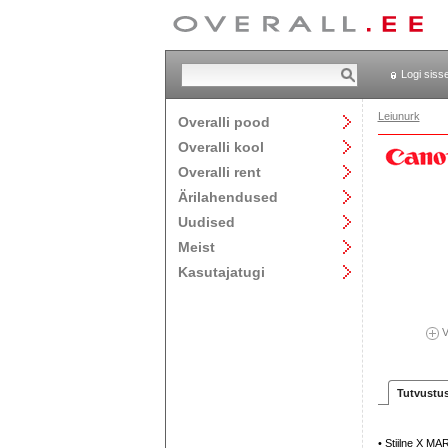
Logi siss
Leiunurk
Overalli pood
Overalli kool
Overalli rent
Ärilahendused
Uudised
Meist
Kasutajatugi
V
Tutvustu
• Stiilne X MA