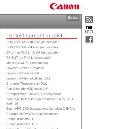
English
Tooteid samast grupist…
EOS C300 Mark III kere (demotoode)
EOS C500 Mark II kere (demotoode)
EF 14mm F2.8 L II USM (demotoode)
TS-E 17mm F4.0 L (demotoode)
Meeting Owl Pro (demotoode)
Lowepro Trekker Daypack
Lowepro fototöö kindad
Lowepro SF technical Vest S/M
Crumpler Threeseventy Daily
Port Colorado HDD vultar 2,5''
Crumpler Wee Bee WB-002 navy/silver
Zoom Q2HD kaameraga helisalvesti+APQ-2HD
lisakmpl
Zoom APQ-3HD lisaseadmete komplekt Q3HD-le
Rotolight ANOVA Pro valgustikomplekt
Hähnel liitiumaku HL-E5
Hähnel liitiumaku HL-9L