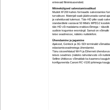
erinevaid filmimisasendeid.
Mitmekülgsed salvestamisvalikud
Mudeli XF200 kahes formaadis salvestamise funkt
turvalisust. Materjali saab jäädvustada samal a
ja vahelduvaid tulemusi. Täis-HD pilte saab sal
standarditele vastavat 50 Mbit/s MPEG2 koodeki
täis-HD või madalama eraldusvõimega – täiuslik 
uudiste kogumise eesmärgil. Samuti on võimali
teise seadmesse, näiteks nutitelefoni.
Ühendamine ja jagamine
Ajakood, Genlock ja 3G-SDI terminalid võimalda
edastamisseadmetega ühendamist.
Tänu sisseehitatud Wi-Fi ja Etherneti ühenduvuse
teises seadmes (näiteks tahvelarvutis või nutite
Selline ühilduvus võimaldab ka kaamera kaugjuh
konfigureerida Canoni RC-V100 juhtmega kaugjuh