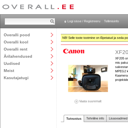
Logi sisse / Registreeru
Tellimisinfo
Overalli pood
NB! Selle toote tootmine on lõpetatud ja seda pol
Overalli kool
Overalli rent
XF20
Ärilahendused
XF205 on
mis pakub
Uudised
salvestam
Meist
MPEG2 ko
Kaamera 
Kasutajatugi
projektid
Vaata suuremalt
Tehniline info
Lisaseadmed j
Tutvustus