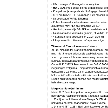
• 20x suumiga f/1.8 avaga lainurkobjektiiv
• HD CMOS Pro sensor pakub silmapaistvat pildik
• Kompaktne ja kerge disain, 3 rõngaga objektii
• 8,77 cm (3.5") OLED ekraan ja 1,23 miljoni punk
• Sisseehitatud WiFi ja Ethernet
• Kahes formaadis salvestamine: transleerimise
35Mbit/sek MP4 HD-salvestamine või SD
• Genlock, ajakood ja 3G-SDI terminalid mitm
• Lai dünaamilise vahemiku gamma, et vältida ül
• 4 kanaliga heli salvestamine; 2 XLR sisendit
• Infrapunarežiim täiustatud infrapunalambiga
Täiustatud Canoni kaamerasüsteem
XF205 sisaldab täiustatud kaamerasüsteemi, mille 
ning mis tänu operatiivsusele saab hakkama mis 
saab tegevusele lähemale minna ning dünaamiline 
suunas, et saavutada ülimalt püsivad tulemused.
Canoni HD CMOS Pro sensor koos DIGIC DV 4 pr
isegi nõrgas valguses – ning silmapaistva dünaam
dünaamilise vahemiku gamma aitab vähendada ül
hõlpsasti öösel kasutada – täiuslik metsikut lood
Lisaks pildikvaliteedile hõlmab see mudel täiust
helisalvestuse toega.
Mugav ja täpne juhtimine
Mudel XF205 on kompaktne ja tagasihoidliku disai
pööratavale käepidemele lihtne kasutada. Samuti o
1,23 miljoni punktilise eraldusvõimega OLED ekr
pakkudes paremat reageerimist, eraldusvõimet, ko
1,14 cm (0,45”) 1,23 miljoni punktiga elektroonilis