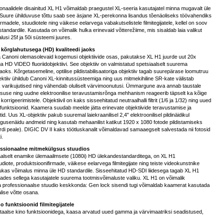
onaalidele disainitud XL H1 võimaldab praegustel XL-seeria kasutajatel minna mugavalt üle
Suure ühilduvuse tõttu saab see äsjane XL-perekonna lisandus tõenäoliseks töövahendiks
rmadele, stuudiotele ning väikese eelarvega vabakutselistele filmitegijatele, kellel on soov
tandardile. Kasutada on võimalik hulka erinevaid võtterežiime, mis sisaldab laia valikut
lusi 25f ja 50i süsteemi juures.
 kõrglahutusega (HD) kvaliteedi jaoks
 Canoni olemasolevaid kogemusi objektiivide osas, pakutakse XL H1 juurde uut 20x
ga HD VIDEO fluoriidobjektiivi. See objektiiv on valmistatud spetsiaalselt suurema
aoks. Kõrgetasemeline, optilise pildistabilisaatoriga objektiiv tagab suurepärase loomutruu
jektiiv ühildub Canoni XL-kinnitussüsteemiga ning uus mitmekihiline SR-kate välistab
õik varikujutised ning vähendab oluliselt värvimoonutusi. Ümmargune ava annab taustale
suse ning uudne elektroonilise teravustamisrõnga mehhanism reageerib täpselt ka kõige
korrigeerimistele. Objektiivil on kaks sisseehitatud neutraalhalli filtrit (1/6 ja 1/32) ning uued
funktsioonid. Kaamera suudab meelde jätta erinevate objektiivide teravustamise ja
. Uus XL-objektiiv pakub suuremal laiekraanilisel 2,4" elektroonilisel pildinäidikul
gusenäidu andmeid ning kasutab mehaanilist katikut 1920 x 1080 fotode pildistamiseks
 peale). DIGIC DV II kaks töötluskanalit võimaldavad samaaegselt salvestada nii fotosid
i.
essionaalne mitmekülgsus stuudios
aalselt enamike ülemaailmsete (1080i) HD ülekandestandarditega, on XL H1
udiote, produktsioonifirmade, väikese eelarvega filmitegijate ning teiste videokunstnike
ukas võimalus minna üle HD standardile. Sisseehitatud HD-SDI liidesega tagab XL H1
ades sellega kasutajatele suurema tootmisvõimaluste valiku. XL H1 on võimalik
a professionaalse stuudio keskkonda: Gen lock sisendi tugi võimaldab kaamerat kasutada
ise võtte osana.
no funktsioonid filmitegijatele
itaalse kino funktsioonidega, kaasa arvatud uued gamma ja värvimaatriksi seadistused,