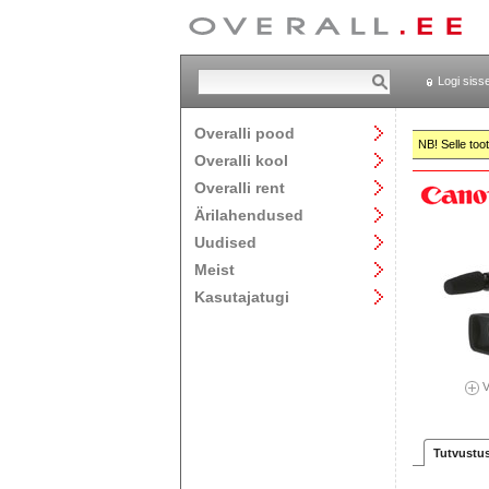
Logi siss
Overalli pood
NB! Selle too
Overalli kool
Overalli rent
Ärilahendused
Uudised
Meist
Kasutajatugi
V
Tutvustu