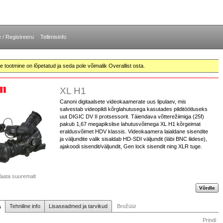
e / Registreeru
Tellimisinfo
te tootmine on lõpetatud ja seda pole võimalik Overallist osta.
XL H1
Canoni digitaalsete videokaamerate uus lipulaev, mis
salvestab videopildi kõrglahutusega kasutades pilditöötluseks
uut DIGIC DV II protsessorit. Täiendava võtterežiimiga (25f)
pakub 1,67 megapikslise lahutusvõimega XL H1 kõrgeimat
eraldusvõimet HDV klassis. Videokaamera laialdane sisendite
ja väljundite valik sisaldab HD-SDI väljundit (läbi BNC liidese),
ajakoodi sisendit/väljundit, Gen lock sisendit ning XLR tuge.
aata suuremalt
Võrdle
Tehniline info
Lisaseadmed ja tarvikud
Brožüür
s
Prindi