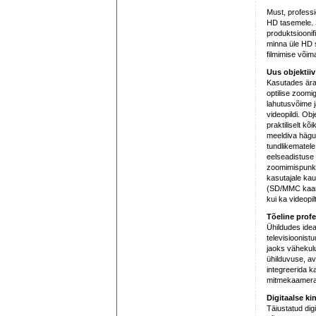
Must, professi
HD tasemele. 
produktsioonifi
minna üle HD s
filmimise võima
Uus objektiiv
Kasutades ära
optilise zoomi
lahutusvõime j
videopildi. Ob
praktiliselt k
meeldiva hägu
tundlikematele 
eelseadistuse 
zoomimispunktid
kasutajale kau
(SD/MMC kaardi
kui ka videopilt
Tõeline prof
Ühildudes ide
televisioonistu
jaoks vähekul
ühilduvuse, av
integreerida k
mitmekaameral
Digitaalse ki
Täiustatud dig