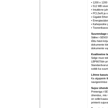
• 1200 x 1200 
• 512 MB sise
• Intuitiivne ju
• PCL5e/6 ja v
• Gigabit Ethe
• Energiasääst
• Kahepoolne p
• Toonerikasse
Suurendage o
Stiilne i-SEN
tõttu hästi kir
dokumente kiir
dokumente vaj
Kvaliteetne l
Selge must te
LBP6670dn prin
Standardvarust
sobib ka suurt
Lihtne kasut
Ka algajatele 
navigeerimise 
Sujuv ühend
Printeriga i-S
ühendus, mis v
on sellel kaas
printerit suju