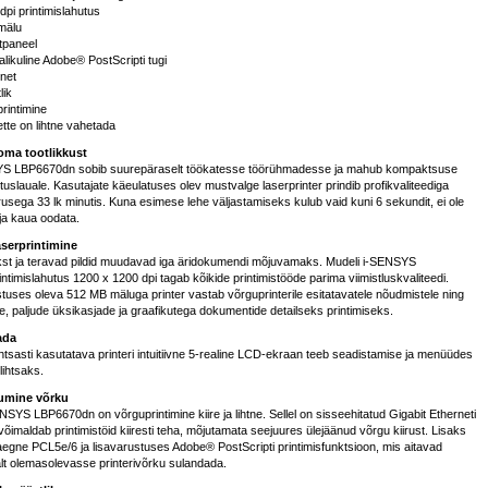
dpi printimislahutus
mälu
htpaneel
alikuline Adobe® PostScripti tugi
rnet
lik
rintimine
tte on lihtne vahetada
ma tootlikkust
SYS LBP6670dn sobib suurepäraselt töökatesse töörühmadesse ja mahub kompaktsuse
jutuslauale. Kasutajate käeulatuses olev mustvalge laserprinter prindib profikvaliteediga
usega 33 lk minutis. Kuna esimese lehe väljastamiseks kulub vaid kuni 6 sekundit, ei ole
a kaua oodata.
aserprintimine
kst ja teravad pildid muudavad iga äridokumendi mõjuvamaks. Mudeli i-SENSYS
timislahutus 1200 x 1200 dpi tagab kõikide printimistööde parima viimistluskvaliteedi.
uses oleva 512 MB mäluga printer vastab võrguprinterile esitatavatele nõudmistele ning
e, paljude üksikasjade ja graafikutega dokumentide detailseks printimiseks.
ada
lihtsasti kasutatava printeri intuitiivne 5-realine LCD-ekraan teeb seadistamise ja menüüdes
lihtsaks.
umine võrku
ENSYS LBP6670dn on võrguprintimine kiire ja lihtne. Sellel on sisseehitatud Gigabit Etherneti
õimaldab printimistöid kiiresti teha, mõjutamata seejuures ülejäänud võrgu kiirust. Lisaks
aegne PCL5e/6 ja lisavarustuses Adobe® PostScripti printimisfunktsioon, mis aitavad
valt olemasolevasse printerivõrku sulandada.