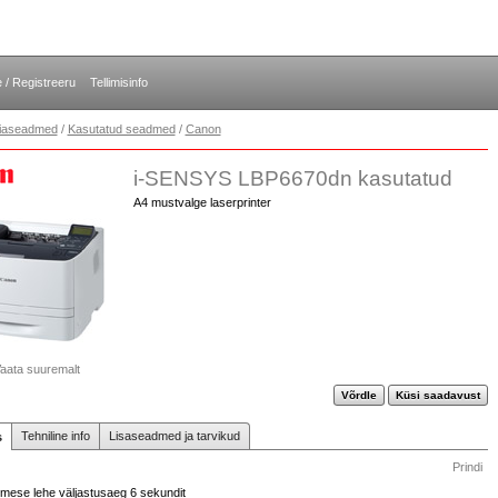
e / Registreeru
Tellimisinfo
opiaseadmed
/
Kasutatud seadmed
/
Canon
i-SENSYS LBP6670dn kasutatud
A4 mustvalge laserprinter
aata suuremalt
Võrdle
Küsi saadavust
Tehniline info
Lisaseadmed ja tarvikud
s
Prindi
simese lehe väljastusaeg 6 sekundit