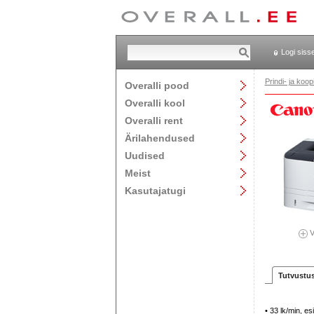
Logi siss
Prindi- ja ko
Overalli pood
Overalli kool
Overalli rent
Ärilahendused
Uudised
Meist
Kasutajatugi
V
Tutvustu
• 33 lk/min, e