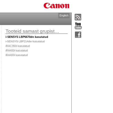
English
Tooteid samast grupist…
i-SENSYS LBP6670dn kasutatud
i-SENSYS LBP214dw kasutatud
iRAC350i kasutatud
iRA400i kasutatud
iRA400i kasutatud