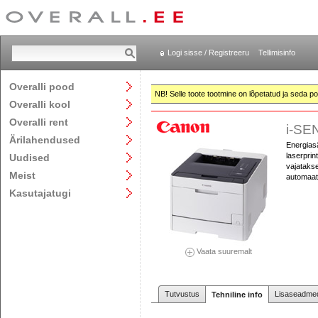
Logi sisse / Registreeru
Tellimisinfo
Overalli pood
NB! Selle toote tootmine on lõpetatud ja seda pol
Overalli kool
Overalli rent
i-SE
Ärilahendused
Energias
laserprin
Uudised
vajatakse
Meist
automaat
Kasutajatugi
Vaata suuremalt
Tutvustus
Lisaseadmed
Tehniline info