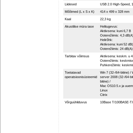
Liidesed
USB 2.0 High-Speed,
Mõõtmed (L x S x K)
414 x 499 x 328 mm
Kaal
22,3 kg
Akustilise müra tase
Helitugevus:
Aktiivsena: kuni 6,7 B
Ooterežiimis: 4,3 dB(A
Helirõhk:
Aktiivsena: kuni 52 dB
Ooterežiimis: 24 dB(A)
Tarbitav võimsus
Aktiivsena: keskm. u 
Ooterežiimis: keskmis
Puhkerežiimis: keskmi
Toetatavad
Win 7 (32-/64-bitine) / 
operatsioonisüsteemid
server 2008 (32-/64-bit
bitine) /
Mac OS10.5.x ja uuem
Linux
Citrix
Võrguühilduvus
10Base T/100BASE-TX