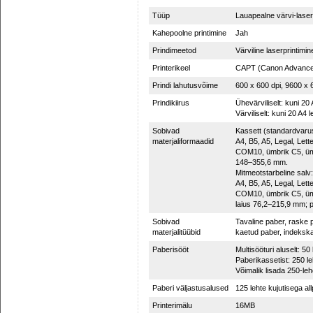
Tüüp
Lauapealne värvi-laser
Kahepoolne printimine
Jah
Prindimeetod
Värviline laserprintimin
Printerikeel
CAPT (Canon Advanced
Prindi lahutusvõime
600 x 600 dpi, 9600 x 
Prindikiirus
Ühevärviliselt: kuni 20
Värviliselt: kuni 20 A4 
Sobivad
Kassett (standardvarus
materjaliformaadid
A4, B5, A5, Legal, Let
COM10, ümbrik C5, ümb
148–355,6 mm.
Mitmeotstarbeline salv:
A4, B5, A5, Legal, Let
COM10, ümbrik C5, ümb
laius 76,2–215,9 mm; 
Sobivad
Tavaline paber, raske 
materjalitüübid
kaetud paber, indekska
Paberisööt
Multisööturi aluselt: 50 
Paberikassetist: 250 le
Võimalik lisada 250-leh
Paberi väljastusalused
125 lehte kujutisega al
Printerimälu
16MB