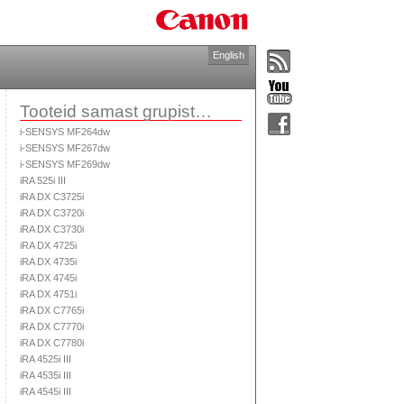
English
Tooteid samast grupist…
i-SENSYS MF264dw
i-SENSYS MF267dw
i-SENSYS MF269dw
iRA 525i III
iRA DX C3725i
iRA DX C3720i
iRA DX C3730i
iRA DX 4725i
iRA DX 4735i
iRA DX 4745i
iRA DX 4751i
iRA DX C7765i
iRA DX C7770i
iRA DX C7780i
iRA 4525i III
iRA 4535i III
iRA 4545i III