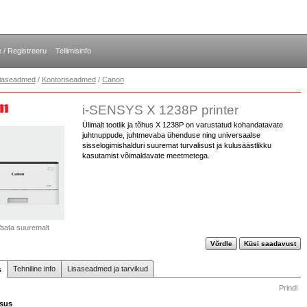
e / Registreeru
Tellimisinfo
opiaseadmed
/
Kontoriseadmed
/
Canon
i-SENSYS X 1238P printer
Ülimalt tootlik ja tõhus X 1238P on varustatud kohandatavate
juhtnuppude, juhtmevaba ühenduse ning universaalse
sisselogimishalduri suuremat turvalisust ja kulusäästlikku
kasutamist võimaldavate meetmetega.
aata suuremalt
Võrdle
Küsi saadavust
Tehniline info
Lisaseadmed ja tarvikud
s
Prindi
sus