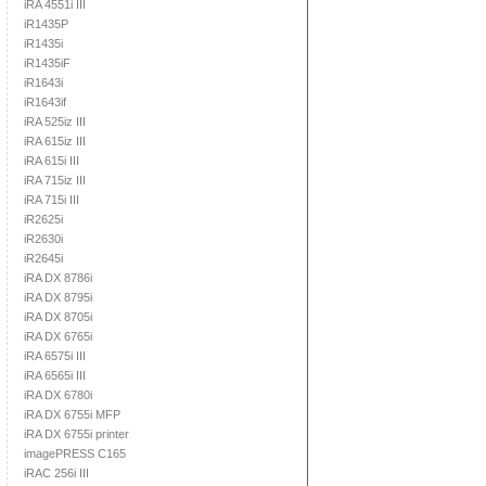
iRA 4551i III
iR1435P
iR1435i
iR1435iF
iR1643i
iR1643if
iRA 525iz III
iRA 615iz III
iRA 615i III
iRA 715iz III
iRA 715i III
iR2625i
iR2630i
iR2645i
iRA DX 8786i
iRA DX 8795i
iRA DX 8705i
iRA DX 6765i
iRA 6575i III
iRA 6565i III
iRA DX 6780i
iRA DX 6755i MFP
iRA DX 6755i printer
imagePRESS C165
iRAC 256i III