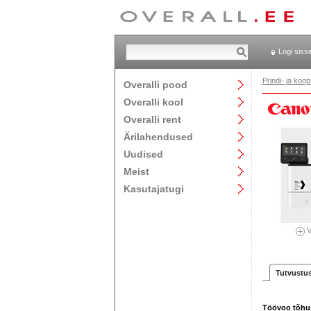
Logi siss
Prindi- ja ko
Overalli pood
Overalli kool
Overalli rent
Ärilahendused
Uudised
Meist
Kasutajatugi
V
Tutvustu
Töövoo tõhu