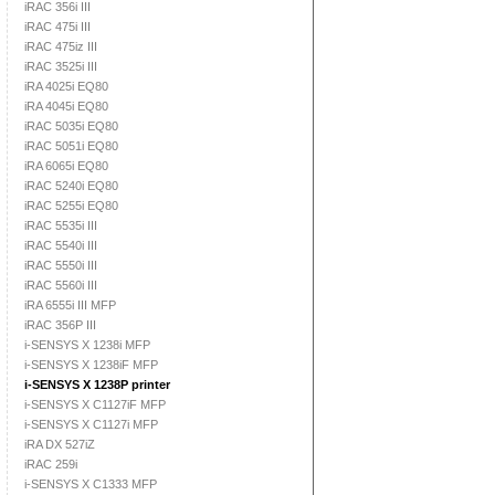
iRAC 356i III
iRAC 475i III
iRAC 475iz III
iRAC 3525i III
iRA 4025i EQ80
iRA 4045i EQ80
iRAC 5035i EQ80
iRAC 5051i EQ80
iRA 6065i EQ80
iRAC 5240i EQ80
iRAC 5255i EQ80
iRAC 5535i III
iRAC 5540i III
iRAC 5550i III
iRAC 5560i III
iRA 6555i III MFP
iRAC 356P III
i-SENSYS X 1238i MFP
i-SENSYS X 1238iF MFP
i-SENSYS X 1238P printer
i-SENSYS X C1127iF MFP
i-SENSYS X C1127i MFP
iRA DX 527iZ
iRAC 259i
i-SENSYS X C1333 MFP