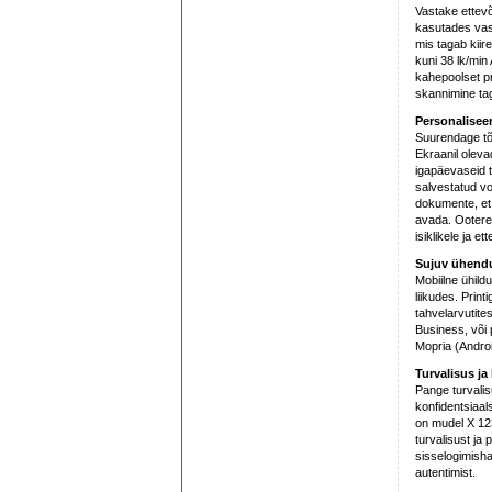
Vastake ettevõ
kasutades vast
mis tagab kiir
kuni 38 lk/min 
kahepoolset pr
skannimine ta
Personaliseer
Suurendage tõ
Ekraanil oleva
igapäevaseid t
salvestatud vo
dokumente, et
avada. Ooterež
isiklikele ja e
Sujuv ühend
Mobiilne ühild
liikudes. Print
tahvelarvutit
Business, või p
Mopria (Androi
Turvalisus ja
Pange turvalis
konfidentsiaal
on mudel X 12
turvalisust ja
sisselogimisha
autentimist.