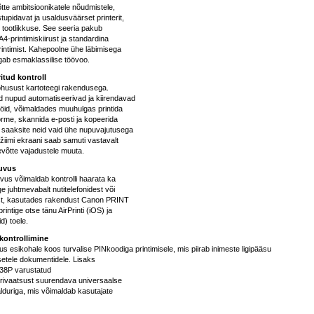
tte ambitsioonikatele nõudmistele,
upidavat ja usaldusväärset printerit,
e tootlikkuse. See seeria pakub
A4-printimiskiirust ja standardina
intimist. Kahepoolne ühe läbimisega
gab esmaklassilise töövoo.
itud kontroll
husust kartoteegi rakendusega.
d nupud automatiseerivad ja kiirendavad
öid, võimaldades muuhulgas printida
rme, skannida e-posti ja kopeerida
 saaksite neid vaid ühe nupuvajutusega
iimi ekraani saab samuti vastavalt
ttevõtte vajadustele muuta.
uvus
uvus võimaldab kontrolli haarata ka
ige juhtmevabalt nutitelefonidest või
est, kasutades rakendust Canon PRINT
rintige otse tänu AirPrinti (iOS) ja
d) toele.
 kontrollimine
us esikohale koos turvalise PINkoodiga printimisele, mis piirab inimeste ligipääsu
setele dokumentidele. Lisaks
38P varustatud
 privaatsust suurendava universaalse
lduriga, mis võimaldab kasutajate