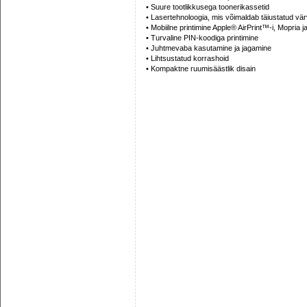
• Suure tootlikkusega toonerikassetid
• Lasertehnoloogia, mis võimaldab täiustatud vär
• Mobiilne printimine Apple® AirPrint™-i, Mopria 
• Turvaline PIN-koodiga printimine
• Juhtmevaba kasutamine ja jagamine
• Lihtsustatud korrashoid
• Kompaktne ruumisäästlik disain