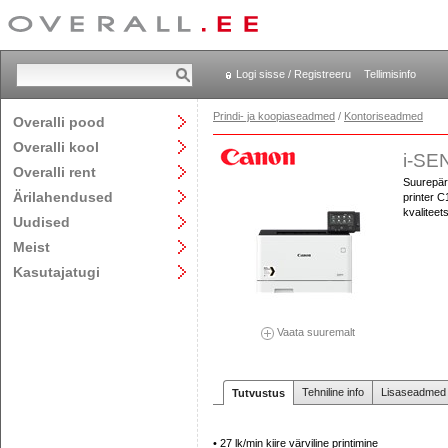
Logi sisse / Registreeru
Tellimisinfo
Prindi- ja koopiaseadmed
/
Kontoriseadmed
Overalli pood
Overalli kool
i-SE
Overalli rent
Suurepär
Ärilahendused
printer C
kvaliteets
Uudised
Meist
Kasutajatugi
Vaata suuremalt
Tehniline info
Lisaseadmed j
Tutvustus
• 27 lk/min kiire värviline printimine