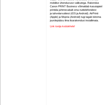
mobiilse ühenduvuse valikutega. Rakendus
Canon PRINT Business võimaldab kasutajatel
printida juhtmevabalt oma nutitelefonidest
ja tahvelarvutitest (iOS ja Android). AirPrinti
(Apple) ja Mopria (Android) tugi tagab kiirema
juurdepääsu ilma lisarakendusi installimata.
Link tootja kodulehele!