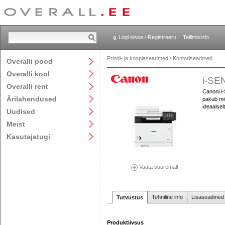
Logi sisse / Registreeru
Tellimisinfo
Prindi- ja koopiaseadmed
/
Kontoriseadmed
Overalli pood
Overalli kool
i-SE
Overalli rent
Canoni i
Ärilahendused
pakub mit
ideaalsel
Uudised
Meist
Kasutajatugi
Vaata suuremalt
Tehniline info
Lisaseadmed j
Tutvustus
Produktiivsus