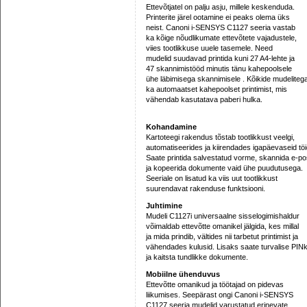
Ettevõtjatel on palju asju, millele keskenduda.
Printerite järel ootamine ei peaks olema üks
neist. Canoni i-SENSYS C1127 seeria vastab
ka kõige nõudlikumate ettevõtete vajadustele,
viies tootlikkuse uuele tasemele. Need
mudelid suudavad printida kuni 27 A4-lehte ja
47 skannimistööd minutis tänu kahepoolsele
ühe läbimisega skannimisele . Kõikide mudelite
ka automaatset kahepoolset printimist, mis
vähendab kasutatava paberi hulka.
Kohandamine
Kartoteegi rakendus tõstab tootlikkust veelgi,
automatiseerides ja kiirendades igapäevaseid töi
Saate printida salvestatud vorme, skannida e-po
ja kopeerida dokumente vaid ühe puudutusega.
Seeriale on lisatud ka viis uut tootlikkust
suurendavat rakenduse funktsiooni.
Juhtimine
Mudeli C1127i universaalne sisselogimishaldur
võimaldab ettevõtte omanikel jälgida, kes millal
ja mida prindib, vältides nii tarbetut printimist ja
vähendades kulusid. Lisaks saate turvalise PINk
ja kaitsta tundlikke dokumente.
Mobiilne ühenduvus
Ettevõtte omanikud ja töötajad on pidevas
liikumises. Seepärast ongi Canoni i-SENSYS
C1127 seeria mudelid varustatud erinevate