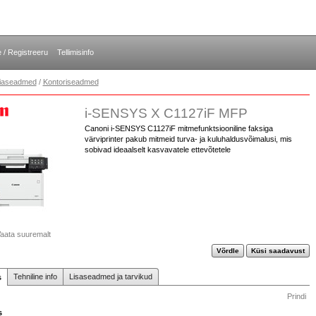
e / Registreeru
Tellimisinfo
opiaseadmed
/
Kontoriseadmed
i-SENSYS X C1127iF MFP
Canoni i-SENSYS C1127iF mitmefunktsiooniline faksiga
värviprinter pakub mitmeid turva- ja kuluhaldusvõimalusi, mis
sobivad ideaalselt kasvavatele ettevõtetele
aata suuremalt
Võrdle
Küsi saadavust
Tehniline info
Lisaseadmed ja tarvikud
s
Prindi
s