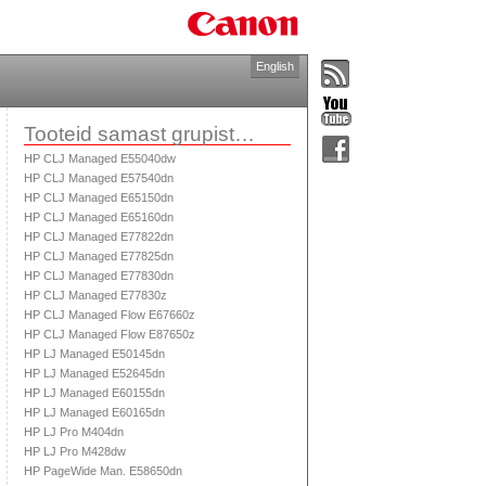
English
Tooteid samast grupist…
HP CLJ Managed E55040dw
HP CLJ Managed E57540dn
HP CLJ Managed E65150dn
HP CLJ Managed E65160dn
HP CLJ Managed E77822dn
HP CLJ Managed E77825dn
HP CLJ Managed E77830dn
HP CLJ Managed E77830z
HP CLJ Managed Flow E67660z
HP CLJ Managed Flow E87650z
HP LJ Managed E50145dn
HP LJ Managed E52645dn
HP LJ Managed E60155dn
HP LJ Managed E60165dn
HP LJ Pro M404dn
HP LJ Pro M428dw
HP PageWide Man. E58650dn