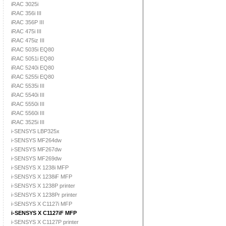
iRAC 3025i
iRAC 356i III
iRAC 356P III
iRAC 475i III
iRAC 475iz III
iRAC 5035i EQ80
iRAC 5051i EQ80
iRAC 5240i EQ80
iRAC 5255i EQ80
iRAC 5535i III
iRAC 5540i III
iRAC 5550i III
iRAC 5560i III
iRAC 3525i III
i-SENSYS LBP325x
i-SENSYS MF264dw
i-SENSYS MF267dw
i-SENSYS MF269dw
i-SENSYS X 1238i MFP
i-SENSYS X 1238iF MFP
i-SENSYS X 1238P printer
i-SENSYS X 1238Pr printer
i-SENSYS X C1127i MFP
i-SENSYS X C1127iF MFP
i-SENSYS X C1127P printer