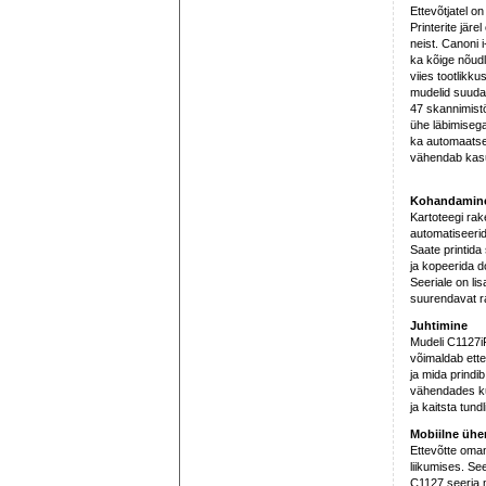
Ettevõtjatel on
Printerite jär
neist. Canoni
ka kõige nõudl
viies tootlikk
mudelid suudav
47 skannimist
ühe läbimisega
ka automaatset
vähendab kasu
Kohandamin
Kartoteegi rak
automatiseerid
Saate printida
ja kopeerida 
Seeriale on lis
suurendavat r
Juhtimine
Mudeli C1127iF
võimaldab ettev
ja mida prindib,
vähendades kul
ja kaitsta tun
Mobiilne üh
Ettevõtte oman
liikumises. S
C1127 seeria 