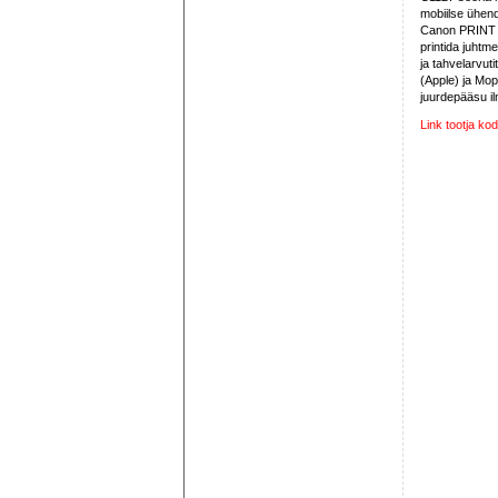
mobiilse ühen
Canon PRINT B
printida juhtm
ja tahvelarvutit
(Apple) ja Mop
juurdepääsu il
Link tootja kod