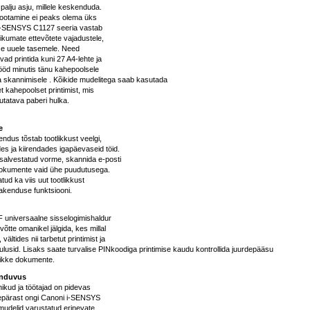
 palju asju, millele keskenduda.
el ootamine ei peaks olema üks
 i-SENSYS C1127 seeria vastab
ikumate ettevõtete vajadustele,
use uuele tasemele. Need
ad printida kuni 27 A4-lehte ja
ööd minutis tänu kahepoolsele
 skannimisele . Kõikide mudelitega saab kasutada
 kahepoolset printimist, mis
tatava paberi hulka.
e
endus tõstab tootlikkust veelgi,
es ja kiirendades igapäevaseid töid.
 salvestatud vorme, skannida e-posti
dokumente vaid ühe puudutusega.
atud ka viis uut tootlikkust
akenduse funktsiooni.
 universaalne sisselogimishaldur
õtte omanikel jälgida, kes millal
 vältides nii tarbetut printimist ja
usid. Lisaks saate turvalise PINkoodiga printimise kaudu kontrollida juurdepääsu
dlikke dokumente.
enduvus
ikud ja töötajad on pidevas
eepärast ongi Canoni i-SENSYS
mudelid varustatud erinevate