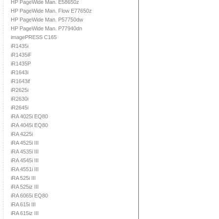
HP PageWide Man. E58650z
HP PageWide Man. Flow E77650z
HP PageWide Man. P57750dw
HP PageWide Man. P77940dn
imagePRESS C165
iR1435i
iR1435iF
iR1435P
iR1643i
iR1643if
iR2625i
iR2630i
iR2645i
iRA 4025i EQ80
iRA 4045i EQ80
iRA 4225i
iRA 4525i III
iRA 4535i III
iRA 4545i III
iRA 4551i III
iRA 525i III
iRA 525iz III
iRA 6065i EQ80
iRA 615i III
iRA 615iz III