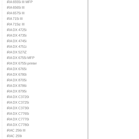
iRA 6555i III MFP
iRA 6565i III
iRA 6575i III
iRA 715i III
iRA 715iz III
iRA DX 4725i
iRA DX 4735i
iRA DX 4745i
iRA DX 4751i
iRA DX 527iZ
iRA DX 6755i MFP
iRA DX 6755i printer
iRA DX 6765i
iRA DX 6780i
iRA DX 8705i
iRA DX 8786i
iRA DX 8795i
iRA DX C3720i
iRA DX C3725i
iRA DX C3730i
iRA DX C7765i
iRA DX C7770i
iRA DX C7780i
iRAC 256i III
iRAC 259i