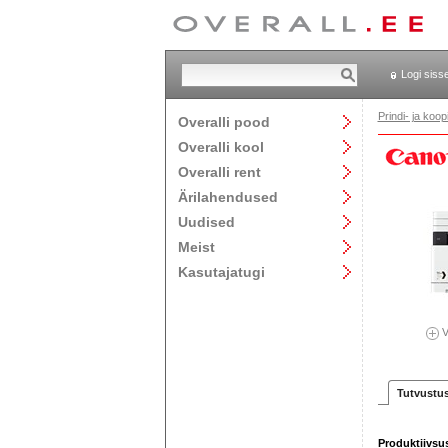
Logi siss
Prindi- ja ko
Overalli pood
Overalli kool
Overalli rent
Ärilahendused
Uudised
Meist
Kasutajatugi
V
Tutvustu
Produktiivsu