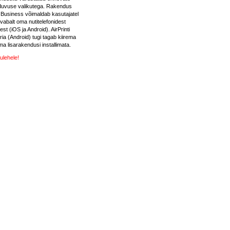
duvuse valikutega. Rakendus
usiness võimaldab kasutajatel
evabalt oma nutitelefonidest
est (iOS ja Android). AirPrinti
ria (Android) tugi tagab kiirema
ma lisarakendusi installimata.
ulehele!