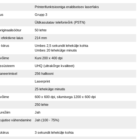
Printerifunktsiooniga eraldiseisev laserfaks
vus
Grupp 3
Üldkasutatav telefonivõrk (PSTN)
iginaalisöötur
50 lehte
efektiivne laius
214 mm
kiirus
Umbes 2,5 sekundit lehekülje kohta
Umbes 20 lehekülge minutis
svõime
Kuni 200 x 400 dpi
lussüsteem
UHQ (ultrakõrge kvaliteet)
aneerimisel
256 halltooni
Laserprint
25 lehekülge minutis
svõime
600 x 600 dpi, silumisega 1200 x 600 dpi
250 lehte
urežiim
Jah
ujutise vähendamine
Jah (100 - 75%)
kiirus
3 sekundit lehekülje kohta