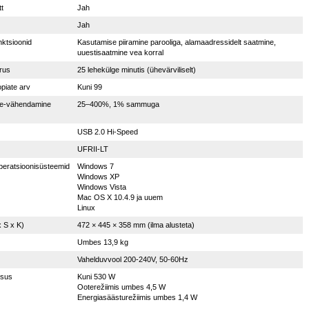
t
Jah
Jah
nktsioonid
Kasutamise piiramine parooliga, alamaadressidelt saatmine,
uuestisaatmine vea korral
rus
25 lehekülge minutis (ühevärviliselt)
piate arv
Kuni 99
e-vähendamine
25–400%, 1% sammuga
USB 2.0 Hi-Speed
UFRII-LT
peratsioonisüsteemid
Windows 7
Windows XP
Windows Vista
Mac OS X 10.4.9 ja uuem
Linux
 S x K)
472 × 445 × 358 mm (ilma alusteta)
Umbes 13,9 kg
Vahelduvvool 200-240V, 50-60Hz
msus
Kuni 530 W
Ooterežiimis umbes 4,5 W
Energiasäästurežiimis umbes 1,4 W