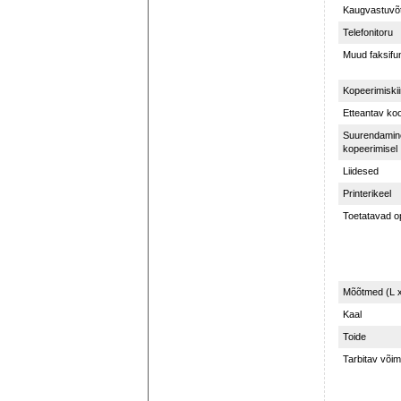
Kaugvastuvõt
Telefonitoru
Muud faksifu
Kopeerimiskii
Etteantav koo
Suurendamin
kopeerimisel
Liidesed
Printerikeel
Toetatavad o
Mõõtmed (L x
Kaal
Toide
Tarbitav või