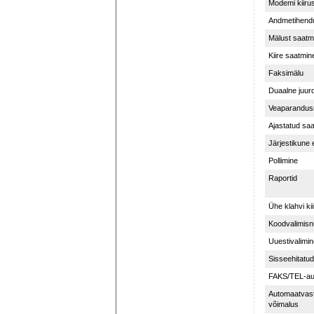
Modemi kiiru
Andmetihend
Mälust saatmi
Kiire saatmin
Faksimälu
Duaalne juur
Veaparandus
Ajastatud sa
Järjestikune
Pollimine
Raportid
Ühe klahvi kii
Koodvalimisn
Uuestivalimin
Sisseehitatud
FAKS/TEL-aut
Automaatvas
võimalus