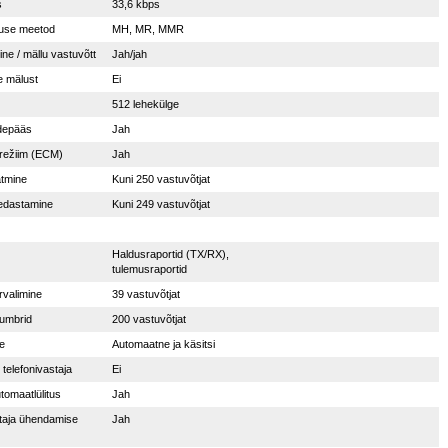
s
33,6 kbps
use meetod
MH, MR, MMR
ne / mällu vastuvõtt
Jah/jah
e mälust
Ei
512 lehekülge
depääs
Jah
režiim (ECM)
Jah
atmine
Kuni 250 vastuvõtjat
 edastamine
Kuni 249 vastuvõtjat
Haldusraportid (TX/RX),
tulemusraportid
rvalimine
39 vastuvõtjat
umbrid
200 vastuvõtjat
e
Automaatne ja käsitsi
 telefonivastaja
Ei
omaatlülitus
Jah
taja ühendamise
Jah