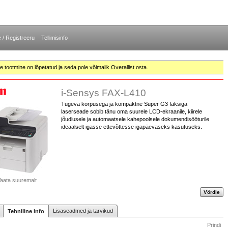
e / Registreeru
Tellimisinfo
te tootmine on lõpetatud ja seda pole võimalik Overallist osta.
i-Sensys FAX-L410
Tugeva korpusega ja kompaktne Super G3 faksiga
laserseade sobib tänu oma suurele LCD-ekraanile, kiirele
jõudlusele ja automaatsele kahepoolsele dokumendisööturile
ideaalselt igasse ettevõttesse igapäevaseks kasutuseks.
aata suuremalt
Võrdle
Lisaseadmed ja tarvikud
Tehniline info
Prindi