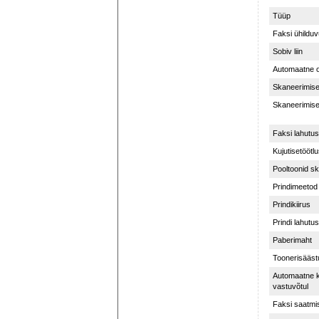
Tüüp
Faksi ühildu
Sobiv liin
Automaatne or
Skaneerimise 
Skaneerimise 
Faksi lahutu
Kujutisetööt
Pooltoonid sk
Prindimeetod
Prindikiirus
Prindi lahutu
Paberimaht
Toonerisääst
Automaatne k
vastuvõtul
Faksi saatmis