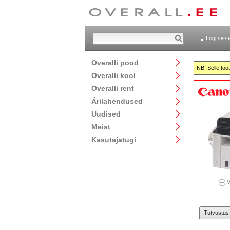
Logi siss
Overalli pood
NB! Selle too
Overalli kool
Overalli rent
Ärilahendused
Uudised
Meist
Kasutajatugi
V
Tutvustus