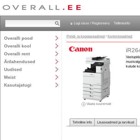
Logi sisse / Registreeru
Tellimisinfo
Prindi- ja koopiaseadmed
/
Kontoriseadmed
Overalli pood
Overalli kool
iR26
Overalli rent
Vastupida
Ärilahendused
mustvalge
kulude ko
Uudised
Meist
Kasutajatugi
Vaata suuremalt
Tehniline info
Lisaseadmed ja tarvikud