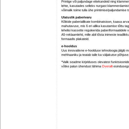
Printige või paljundage ettekandeid ning klamme
lehte, kasutades selleks nurgast klammerdamist
võimalik toime tulla ühe printimise/paljundamise t
Ulatuslik paberivaru
Kõikide paberiallikate kombinatsioon, kaasa arv
mahutavuse, mis 6 eri allika kasutamise tõttu t
lehelisi kassette reguleerida paberiformaatidele
A5-reklaamlehti, mille abil tõsta inimeste teadlik
formaadis plakateid.
e-hooldus
Uus innovatiivne e-hoolduse tehnoloogia jälgib m
mehhaaniku ja teatab talle ka väljakutse põhjuse
*Valik seadme kirjelduses olevatest funktsiooni
võtke palun ühendust lähima
Overalli
esindusega