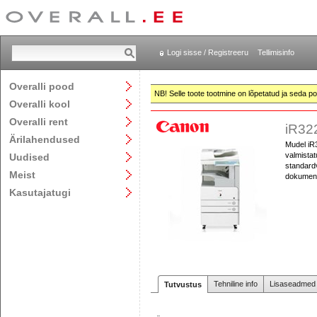
Logi sisse / Registreeru
Tellimisinfo
Overalli pood
NB! Selle toote tootmine on lõpetatud ja seda pol
Overalli kool
Overalli rent
iR32
Ärilahendused
Mudel iR
valmistat
Uudised
standard
Meist
dokumendi
Kasutajatugi
Tehniline info
Lisaseadmed j
Tutvustus