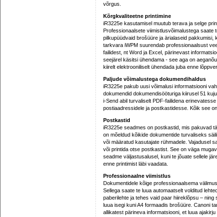
võrgus.
Kõrgkvaliteetne printimine
iR3225e kasutamisel muutub terava ja selge prin
Professionaalsete viimistlusvõimalustega saate t
pilkupüüdvaid brošüüre ja ärialaseid pakkumisi, 
tarkvara iWPM suurendab professionaalsust veelg
failidest, nt Word ja Excel, pärinevast informatsioo
seejärel käsitsi ühendama - see aga on aeganõ
kiirelt elektrooniliselt ühendada juba enne lõppver
Paljude võimalustega dokumendihaldus
iR3225e pakub uusi võimalusi informatsiooni vah
dokumendid dokumendisööturiga kiirusel 51 kujut
i-Send abil turvaliselt PDF-failidena erinevatess
postiaadressidele ja postkastidesse. Kõik see on 
Postkastid
iR3225e seadmes on postkastid, mis pakuvad täi
on mõeldud kõikide dokumentide turvaliseks säil
või määratud kasutajate rühmadele. Vajadusel sa
või printida otse postkastist. See on väga mugav,
seadme väljastusalusel, kuni te jõuate sellele j
enne printimist läbi vaadata.
Professionaalne viimistlus
Dokumentidele kõige professionaalsema välimuse
Sellega saate te luua automaatselt volditud lehte
paberilehte ja tehes vaid paar hiireklõpsu – nin
luua isegi kuni A4 formaadis brošüüre. Canoni 
allikatest pärineva informatsiooni, et luua ajakirj