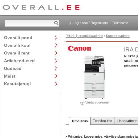
Logi sisse / Registreeru
Tellimisinfo
Prindi- ja koopiaseadmed
/
Kontoriseadmed
Overalli pood
Overalli kool
iRA 
Overalli rent
Nutikas 
Ärilahendused
seade, mi
printimis
Uudised
Meist
Kasutajatugi
Vaata suuremalt
Tehniline info
Lisaseadmed j
Tutvustus
• Printimise, kopeerimise, värvilise skannimise j