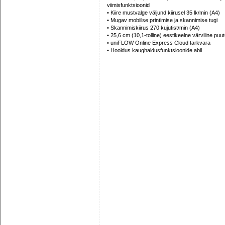
viimisfunktsioonid
• Kiire mustvalge väljund kiirusel 35 lk/min (A4)
• Mugav mobiilse printimise ja skannimise tugi
• Skannimiskiirus 270 kujutist/min (A4)
• 25,6 cm (10,1-tolline) eestikeelne värviline puu
• uniFLOW Online Express Cloud tarkvara
• Hooldus kaughaldusfunktsioonide abil