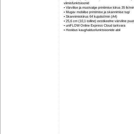
viimisfunktsioonid
• Värvilise ja mustvalge printimise kiirus 35 lk/mi
• Mugav mobiilse printimise ja skannimise tugi
• Skannimiskiirus 64 kujutist/min (A4)
• 25,6 cm (10,1-tolline) eestikeelne värviline puu
• uniFLOW Online Express Cloud tarkvara
• Hooldus kaughaldusfunktsioonide abil