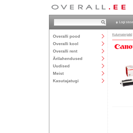
Logi siss
Kulumaterjalid
Overalli pood
Overalli kool
Overalli rent
Ärilahendused
Uudised
Meist
Kasutajatugi