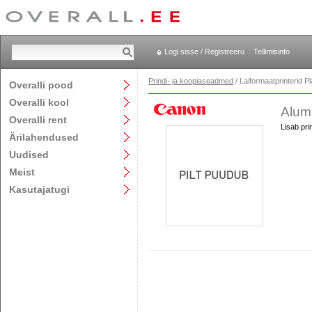
Logi sisse / Registreeru
Tellimisinfo
Prindi- ja koopiaseadmed
/ Laiformaatprinterid P
Overalli pood
Overalli kool
Alumi
Overalli rent
Lisab pri
Ärilahendused
Uudised
Meist
Kasutajatugi