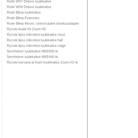
Rode WS7 Deluxe tuulekaitse
Rode WS9 Deluxe tuulekaitse
Rode Blimp tuulekaitse
Rode Blimp Extension
Rode Blimp Mount, Universaalne kinnitusadapter
Rycote Audio Kit Zoom H5
Rycote lipsu mikrofoni tuulekaitse must
Rycote lipsu mikrofoni tuulekaitse hall
Rycote lipsu mikrofoni tuulekaitse valge
Sennheiser tuulekaitse MKE600-le
Sennheiser tuulekaitse MKE440-le
Rycote karvane ja foam tuulekaitse Zoom H1-le