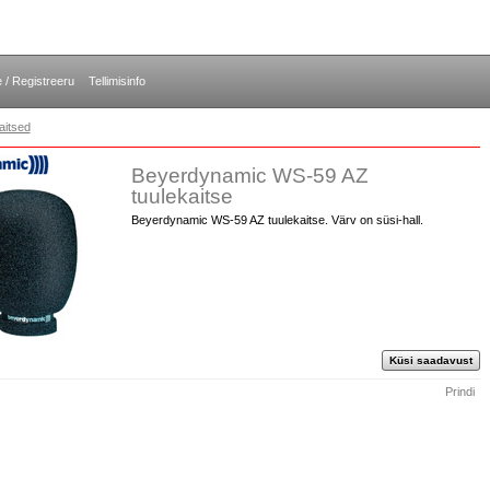
e / Registreeru
Tellimisinfo
aitsed
Beyerdynamic WS-59 AZ
tuulekaitse
Beyerdynamic WS-59 AZ tuulekaitse. Värv on süsi-hall.
Küsi saadavust
Prindi