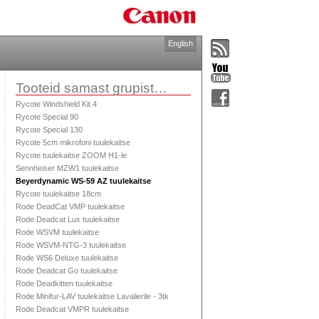
English
Tooteid samast grupist…
Rycote Windshield Kit 4
Rycote Special 90
Rycote Special 130
Rycote 5cm mikrofoni tuulekaitse
Rycote tuulekaitse ZOOM H1-le
Sennheiser MZW1 tuulekaitse
Beyerdynamic WS-59 AZ tuulekaitse
Rycote tuulekaitse 18cm
Rode DeadCat VMP tuulekaitse
Rode Deadcat Lux tuulekaitse
Rode WSVM tuulekaitse
Rode WSVM-NTG-3 tuulekaitse
Rode WS6 Deluxe tuulekaitse
Rode Deadcat Go tuulekaitse
Rode Deadkitten tuulekaitse
Rode Minifur-LAV tuulekaitse Lavalierile - 3tk
Rode Deadcat VMPR tuulekaitse