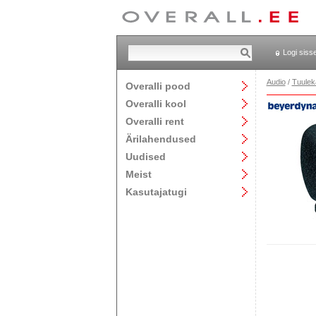
Logi siss
Audio
/
Tuulek
Overalli pood
Overalli kool
Overalli rent
Ärilahendused
Uudised
Meist
Kasutajatugi