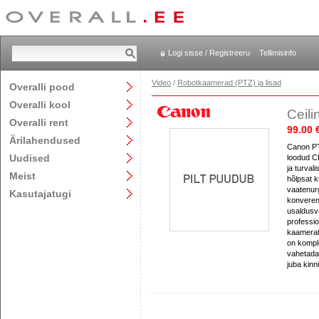
Logi sisse / Registreeru
Tellimisinfo
Video
/
Robotkaamerad (PTZ) ja lisad
Overalli pood
Overalli kool
Ceil
Overalli rent
99.00 
Ärilahendused
Canon PT
Uudised
loodud C
ja turval
Meist
hõlpsat k
vaatenur
Kasutajatugi
konverent
usaldusvä
professi
kaamerate
on kompl
vahetada,
juba kinn