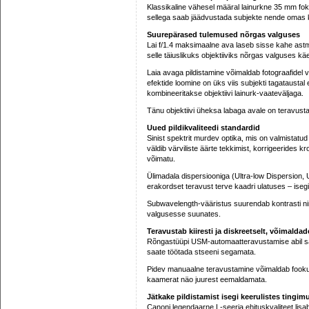
Klassikaline vähesel määral lainurkne 35 mm fo
sellega saab jäädvustada subjekte nende omas 
Suurepärased tulemused nõrgas valguses
Lai f/1.4 maksimaalne ava laseb sisse kahe astm
selle täiuslikuks objektiiviks nõrgas valguses käe
Laia avaga pildistamine võimaldab fotograafidel 
efektide loomine on üks viis subjekti tagataustal 
kombineeritakse objektiivi lainurk-vaateväljaga.
Tänu objektiivi üheksa labaga avale on teravusta
Uued pildikvaliteedi standardid
Sinist spektrit murdev optika, mis on valmistatud 
väldib värviliste äärte tekkimist, korrigeerides kr
võimatu.
Ülimadala dispersiooniga (Ultra-low Dispersion, 
erakordset teravust terve kaadri ulatuses – isegi k
Subwavelength-vääristus suurendab kontrasti ning 
valgusesse suunates.
Teravustab kiiresti ja diskreetselt, võimalda
Rõngastüüpi USM-automaatteravustamise abil saa
saate töötada stseeni segamata.
Pidev manuaalne teravustamine võimaldab fookus
kaamerat näo juurest eemaldamata.
Jätkake pildistamist isegi keerulistes tingim
Canoni legendaarne L-seeria ehituskvaliteet lisa