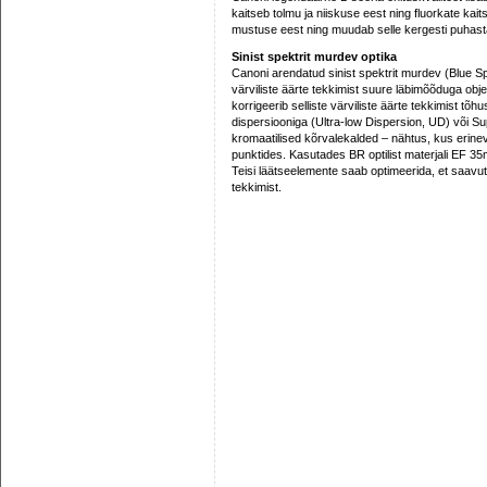
kaitseb tolmu ja niiskuse eest ning fluorkate kait
mustuse eest ning muudab selle kergesti puhas
Sinist spektrit murdev optika
Canoni arendatud sinist spektrit murdev (Blue S
värviliste äärte tekkimist suure läbimõõduga objek
korrigeerib selliste värviliste äärte tekkimist tõh
dispersiooniga (Ultra-low Dispersion, UD) või Su
kromaatilised kõrvalekalded – nähtus, kus erine
punktides. Kasutades BR optilist materjali EF 35
Teisi läätseelemente saab optimeerida, et saavut
tekkimist.