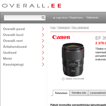
Logi sisse / Registreeru
Tellimisinfo
Foto
/
Objektiivid
/
Fiks-objektiivid
Overalli pood
Overalli kool
EF 3
Overalli rent
2 379.
Ärilahendused
Tõeline m
Uudised
reportaaž
perspekti
Meist
erakordse
Kasutajatugi
Vaata suuremalt
Tehniline info
Lisaseadmed j
Tutvustus
Pakub loomuliku perspektiiviga lainurkvaade