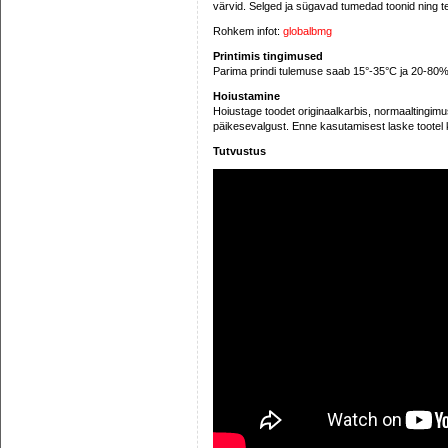
värvid. Selged ja sügavad tumedad toonid ning ter
Rohkem infot:
globalbmg
Printimis tingimused
Parima prindi tulemuse saab 15°-35°C ja 20-80
Hoiustamine
Hoiustage toodet originaalkarbis, normaaltingimu
päikesevalgust. Enne kasutamisest laske tootel
Tutvustus