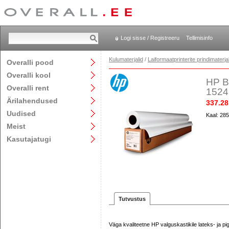
Logi sisse / Registreeru
Tellimisinfo
Kulumaterjalid
/
Laiformaatprinterite prindimaterjal
Overalli pood
Overalli kool
HP Ba
Overalli rent
1524
Ärilahendused
337.28
Uudised
Kaal: 285
Meist
Kasutajatugi
Tutvustus
Väga kvaliteetne HP valguskastikile lateks- ja pi