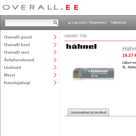
Logi sisse / Registreeru
Tellimisinfo
Leiunurk
/
Foto
Overalli pood
Overalli kool
Hähne
Overalli rent
16.27 
Ärilahendused
Liitium-
Uudised
9L. Maht
Meist
Kasutajatugi
Lisaseadmed ja tarvikud