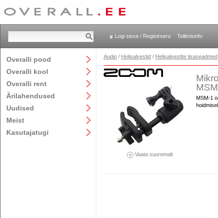
Logi sisse / Registreeru
Tellimisinfo
Audio
/
Helisalvestid
/
Helisalvestite lisaseadmed
Overalli pood
Overalli kool
Mikro
Overalli rent
MSM
Ärilahendused
MSM-1 on
hoidmise
Uudised
Meist
Kasutajatugi
Vaata suuremalt