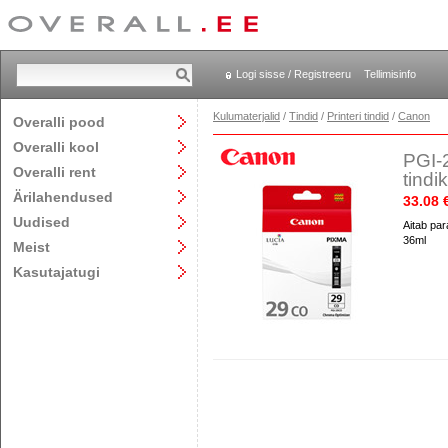
Logi sisse / Registreeru
Tellimisinfo
Kulumaterjalid
/
Tindid
/
Printeri tindid
/
Canon
Overalli pood
Overalli kool
PGI-
Overalli rent
tindi
Ärilahendused
33.08 
Uudised
Aitab par
36ml
Meist
Kasutajatugi