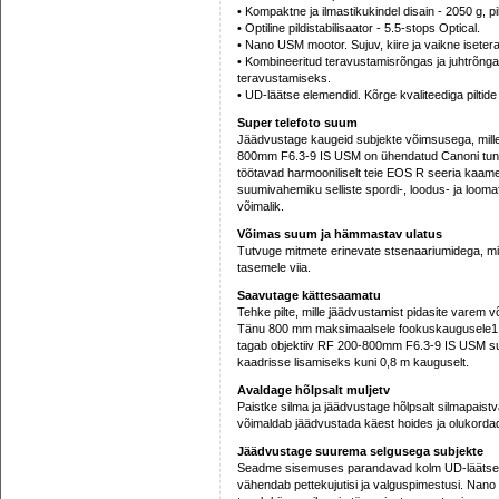
• Kompaktne ja ilmastikukindel disain - 2050 g, 
• Optiline pildistabilisaator - 5.5-stops Optical.
• Nano USM mootor. Sujuv, kiire ja vaikne isete
• Kombineeritud teravustamisrõngas ja juhtrõnga
teravustamiseks.
• UD-läätse elemendid. Kõrge kvaliteediga piltide
Super telefoto suum
Jäädvustage kaugeid subjekte võimsusega, mille 
800mm F6.3-9 IS USM on ühendatud Canoni tunnust
töötavad harmooniliselt teie EOS R seeria kaa
suumivahemiku selliste spordi-, loodus- ja loom
võimalik.
Võimas suum ja hämmastav ulatus
Tutvuge mitmete erinevate stsenaariumidega, mill
tasemele viia.
Saavutage kättesaamatu
Tehke pilte, mille jäädvustamist pidasite varem v
Tänu 800 mm maksimaalsele fookuskaugusele1 j
tagab objektiiv RF 200-800mm F6.3-9 IS USM su
kaadrisse lisamiseks kuni 0,8 m kauguselt.
Avaldage hõlpsalt muljetv
Paistke silma ja jäädvustage hõlpsalt silmapaistvai
võimaldab jäädvustada käest hoides ja olukordade
Jäädvustage suurema selgusega subjekte
Seadme sisemuses parandavad kolm UD-läätse kr
vähendab pettekujutisi ja valguspimestusi. Nano