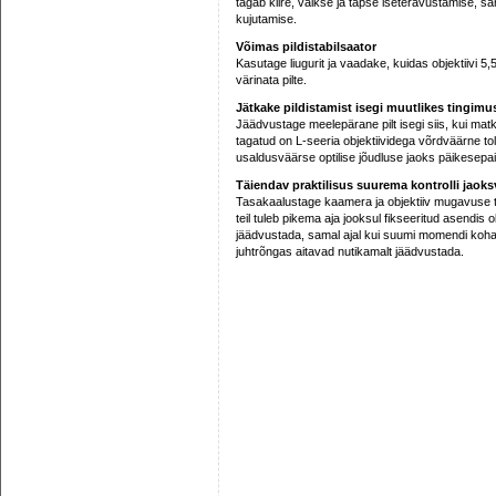
tagab kiire, vaikse ja täpse iseteravustamise, s
kujutamise.
Võimas pildistabilsaator
Kasutage liugurit ja vaadake, kuidas objektiivi 5,5
värinata pilte.
Jätkake pildistamist isegi muutlikes tingimu
Jäädvustage meelepärane pilt isegi siis, kui mat
tagatud on L-seeria objektiividega võrdväärne tol
usaldusväärse optilise jõudluse jaoks päikesepais
Täiendav praktilisus suurema kontrolli jaoks
Tasakaalustage kaamera ja objektiiv mugavuse tag
teil tuleb pikema aja jooksul fikseeritud asendis ol
jäädvustada, samal ajal kui suumi momendi koh
juhtrõngas aitavad nutikamalt jäädvustada.