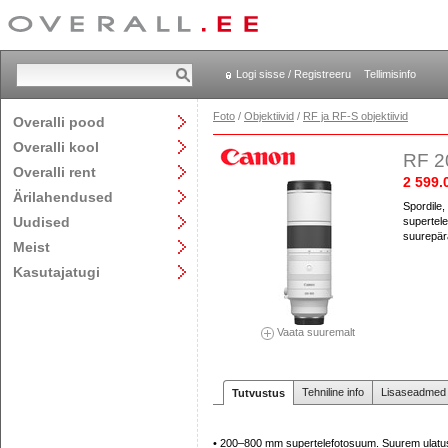
Logi sisse / Registreeru
Tellimisinfo
Foto
/
Objektiivid
/
RF ja RF-S objektiivid
Overalli pood
Overalli kool
RF 2
Overalli rent
2 599.
Ärilahendused
Spordile,
Uudised
supertel
suurepär
Meist
Kasutajatugi
Vaata suuremalt
Tehniline info
Lisaseadmed j
Tutvustus
• 200–800 mm supertelefotosuum. Suurem ulatus