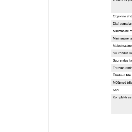
Vaatenurk (hor
Objektiivi ehi
Diafragma lam
Minimaalne a
Minimaalne t
Maksimaalne
Suurendus k
Suurendus k
Teravustamis
Ühilduva filtr
Mõõtmed (dia
Kaal
Komplekti sis