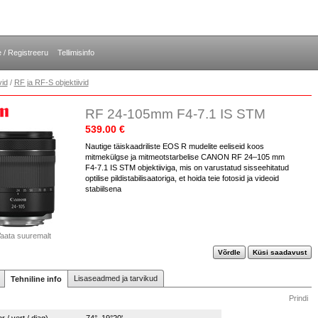
e / Registreeru
Tellimisinfo
vid
/
RF ja RF-S objektiivid
RF 24-105mm F4-7.1 IS STM
539.00 €
Nautige täiskaadriliste EOS R mudelite eeliseid koos
mitmekülgse ja mitmeotstarbelise CANON RF 24–105 mm
F4-7.1 IS STM objektiiviga, mis on varustatud sisseehitatud
optilise pildistabilisaatoriga, et hoida teie fotosid ja videoid
stabiilsena
aata suuremalt
Võrdle
Küsi saadavust
Lisaseadmed ja tarvikud
Tehniline info
Prindi