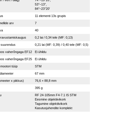
 / vert / diag)
74°–19°20',
53°–13°,
84°–23°20'
tus
11 elementi 13s grupis
ellide arv
7
va
40
eravustamiskaugus
0,2 lai / 0,34 tele (MF: 0,13)
 suurendus
0,21 lai (MF: 0,39) / 0,40 tele (MF: 0,5)
oos vaherõngaga EF12
Ei ühildu
oos vaherõngaga EF25
Ei ühildu
mootori tüüp
STM
i diameeter
67 mm
meeter x pikkus)
76,6 × 88,8 mm
395 g
u
RF 24-105mm F4-7.1 IS STM
Eesmine objektiivikork
Tagumine objektiivikork
Kasutusjuhendite komplekt