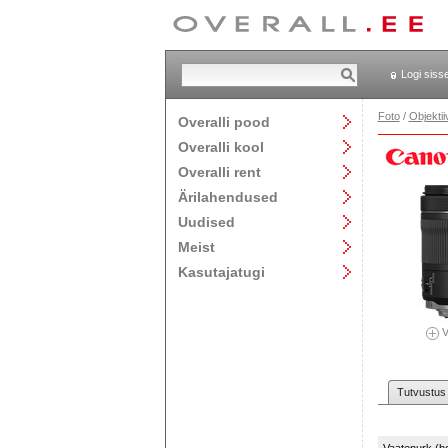
Logi siss
Foto
/
Objektii
Overalli pood
Overalli kool
Overalli rent
Ärilahendused
Uudised
Meist
Kasutajatugi
V
Tutvustus