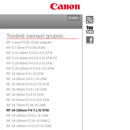
English
Tooteid samast grupist…
RF 5.2mm F2.8L DUAL kalasilm
RF-S 7.8mm F4 STM DUAL
RF-S 10-18mm F4.5-6.3 IS STM
RF-S 14-30mm F4.0-6.3 IS STM PZ
RF-S 18-45mm F4.5-6.3 IS STM
RF-S 18-150mm F3.5-6.3 IS STM
RF 10-20mm F4 L IS STM
RF 14-35mm F4.0 L IS USM
RF 15-30mm F4.5-6.3 IS STM
RF 15-35mm F2.8 L IS USM
RF 16-28mm F2.8 IS STM
RF 24-50mm F4.5-6.3 IS STM
RF 24-70mm F2.8L IS USM
RF 24-105mm F4-7.1 IS STM
RF 24-105mm F4.0 L IS USM
RF 24-105mm F2.8L IS USM Z
RF 24-240mm F4.0-6.3 IS USM