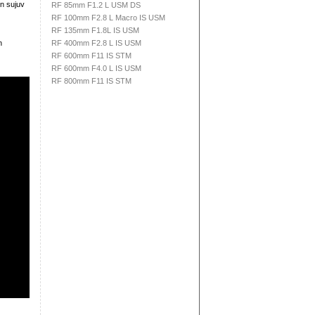
on sujuv
RF 85mm F1.2 L USM DS
RF 100mm F2.8 L Macro IS USM
RF 135mm F1.8L IS USM
n
RF 400mm F2.8 L IS USM
RF 600mm F11 IS STM
RF 600mm F4.0 L IS USM
RF 800mm F11 IS STM