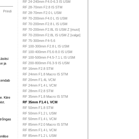
RF 24-240mm F4.0-6.3 IS USM
RF 28-70mm F2.8 IS STM
Prindi
RF 28-70mm F2.0 L USM
RF 70-200mm F4.0 L IS USM
RF 70-200mm F2.8 L IS USM
RF 70-200mm F2.8L IS USM Z [must]
RF 70-200mm F2.8L IS USM Z [valge]
RF 75-300mm F4-5.6
RF 100-300mm F2.8 L IS USM
RF 100-400mm F5.6-8.0 IS USM
RF 100-500mm F4.5-7.1 L IS USM
äsitsi
RF 200-800mm F6.3-9 IS USM
e ja
RF 16mm F2.8 STM
RF 24mm F1.8 Macro IS STM
RF 20mm F1.4L VCM
skendab
RF 24mm F1.4 L VCM
RF 28mm F2.8 STM
RF 35mm F1.8 Macro IS STM
. Kiire
ist.
RF 35mm F1.4 L VCM
RF 50mm F1.8 STM
RF 50mm F1.2 L USM
RF 50mm F1.4 L VCM
htrõngas
RF 85mm F2.0 Macro IS STM
RF 85mm F1.4 L VCM
RF 85mm F1.2 L USM
nilise