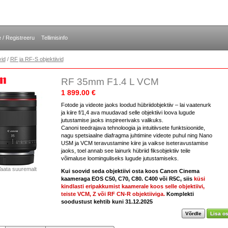
e / Registreeru
Tellimisinfo
vid
/
RF ja RF-S objektiivid
RF 35mm F1.4 L VCM
1 899.00 €
Fotode ja videote jaoks loodud hübriidobjektiiv – lai vaatenurk
ja kiire f/1,4 ava muudavad selle objektiivi loova lugude
jutustamise jaoks inspireerivaks valikuks.
Canoni teedrajava tehnoloogia ja intuitiivsete funktsioonide,
nagu spetsiaalne diafragma juhtimine videote puhul ning Nano
USM ja VCM teravustamine kiire ja vaikse iseteravustamise
jaoks, toel annab see lainurk hübriid fiksobjektiiv teile
võimaluse loominguliseks lugude jutustamiseks.
aata suuremalt
Kui soovid seda objektiivi osta koos Canon Cinema
kaameraga EOS C50, C70, C80. C400 või R5C, siis
küsi
kindlasti eripakkumist kaamerale koos selle objektiivi,
teiste VCM, Z või RF CN-R objektiiviga.
Komplekti
soodustust kehtib kuni 31.12.2025
Võrdle
Lisa os