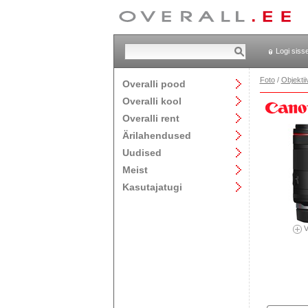
Logi siss
Foto
/
Objektii
Overalli pood
Overalli kool
Overalli rent
Ärilahendused
Uudised
Meist
Kasutajatugi
V