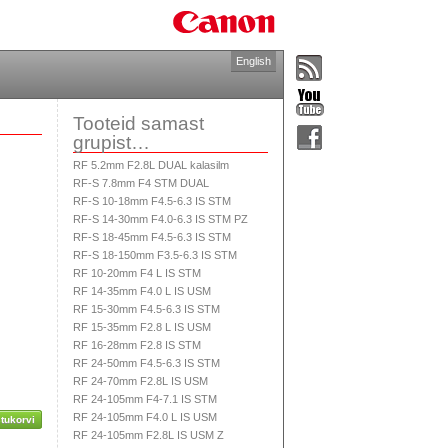
English
Tooteid samast
grupist…
RF 5.2mm F2.8L DUAL kalasilm
RF-S 7.8mm F4 STM DUAL
RF-S 10-18mm F4.5-6.3 IS STM
RF-S 14-30mm F4.0-6.3 IS STM PZ
RF-S 18-45mm F4.5-6.3 IS STM
RF-S 18-150mm F3.5-6.3 IS STM
RF 10-20mm F4 L IS STM
RF 14-35mm F4.0 L IS USM
RF 15-30mm F4.5-6.3 IS STM
RF 15-35mm F2.8 L IS USM
RF 16-28mm F2.8 IS STM
RF 24-50mm F4.5-6.3 IS STM
RF 24-70mm F2.8L IS USM
RF 24-105mm F4-7.1 IS STM
RF 24-105mm F4.0 L IS USM
tukorvi
RF 24-105mm F2.8L IS USM Z