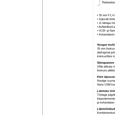
Tutvustu
• 35 mm F1,4 hü
• Sujuvalt töö
• 11 labaga rin
• Asfäärilised
• VCM- ja Nan
• Kohandatud 
Voogav mult
35 mm fookuska
diafragmat juh
kokkuvõttes kir
Silmapaistev
Võite jätkata 
fookuse pildist
Kiire täpsuse
Nautige suurep
Nano USM koos 
Laitmatu töök
Töötage julgel
klaaselementid
ja kohandatav 
Läbimõeldud 
Kombineeritud p