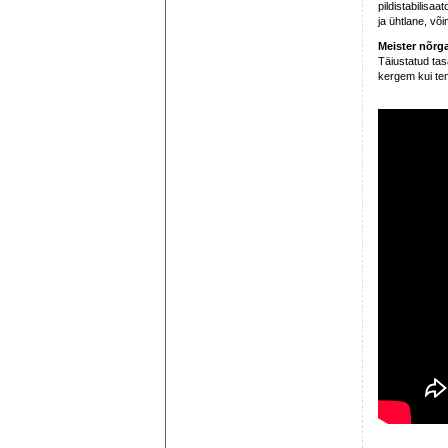
pildistabilisa
ja ühtlane, võ
Meister nõrg
Täiustatud tas
kergem kui tem