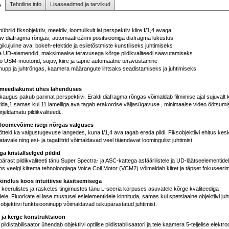
Tehniline info
Lisaseadmed ja tarvikud
s
briid fiksobjektiiv, meeldiv, loomulikult lai perspektiiv kiire f/1,4 avaga
tav diafragma rõngas, automaatrežiimi positsiooniga diafragma lukustus
gikujuline ava, bokeh-efektide ja esiletõstmiste kunstiliseks juhtimiseks
 ja UD-elemendid, maksimaalse teravusega kõrge pildikvaliteedi saavutamiseks
o USM-mootorid, sujuv, kiire ja täpne automaatne teravustamine
nupp ja juhtrõngas, kaamera määrangute lihtsaks seadistamiseks ja juhtimiseks
imeediakunst ühes lahenduses
ugus pakub parimat perspektiivi. Eraldi diafragma rõngas võimaldab filmimise ajal sujuvalt k
tida,1 samas kui 11 lamelliga ava tagab erakordse väljasügavuse , minimaalse video õõtsumis
jeldamatu pildikvaliteedi..
 loomevõime isegi nõrgas valguses
võtteid ka valgustugevuse langedes, kuna f/1,4 ava tagab ereda pildi. Fiksobjektiivi ehitus ke
atavale ning esi- ja tagafiltrid võimaldavad veel täiendavat loomingulist juhtimist.
ga kristallselged pildid
ärast pildikvaliteeti tänu Super Spectra- ja ASC-kattega asfäärilistele ja UD-läätseelementidele
veelgi kiirema tehnoloogiaga Voice Coil Motor (VCM2) võimaldab kiiret ja täpset fokuseerim
indlus koos intuitiivse käsitsemisega
t keerulistes ja rasketes tingimustes tänu L-seeria korpuses asuvatele kõrge kvaliteediga
ele. Fluorkate ei lase mustusel esielementidele kinnituda, samas kui spetsiaalne objektiivi ju
objektiivi funktsiooninupp võimaldavad isikupärastatud juhtimist.
ja kerge konstruktsioon
ildistabilisaator ühendab objektiivi optilise pildistabilisaatori ja teie kaamera 5-teljelise elektroo