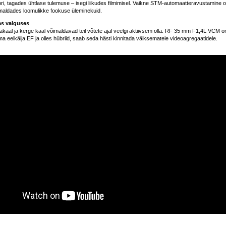
atori, tagades ühtlase tulemuse – isegi liikudes filmimisel. Vaikne STM-automaatteravustamine 
imaldades loomulikke fookuse üleminekuid.
as valguses
akaal ja kerge kaal võimaldavad teil võtete ajal veelgi aktiivsem olla. RF 35 mm F1,4L VCM o
a eelkäija EF ja olles hübriid, saab seda hästi kinnitada väiksematele videoagregaatidele.