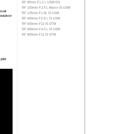
RF 85mm F1.2 L USM DS
RF 100mm F2.8 L Macro IS USM
evalt
RF 135mm F1.8L IS USM
sutatakse
RF 400mm F2.8 L IS USM
RF 600mm F11 IS STM
RF 600mm F4.0 L IS USM
RF 800mm F11 IS STM
ildi