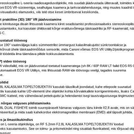
eoskoopiline L-seeria raadiosagedusobjektiiv, mis suudab jäädvustada üliteravalt, toimides 
oni EOS VR-süsteemiga, sealhulgas kaamera ja tarkvaralahendusega, ning muutes kaadrid tõ
visuaalseks elamuseks, viis teid otse keset ümbritsevat keskkonda.
 praktiline (3D) 180° VR jäädvustamine
kinnitusega disain lihtsustab kaamera kiiret seadistamist professionaalseks stereoskoopili
stamiseks, kui kasutate ühilduvaid kõrge eraldusvõimega täiskaadrilisi ja RF-kaameraid, nä
5 C.
tsustatud töövoog
se 190° vaateväljaga kaks sümmeetrilist ümmargust kalasilmakujutist sünkroonitakse ja
 kõrvuti ühele täiskaadrimõõdus sensorile, mida Canoni võimas EOS VR Utility2/pistikprogr
t töödelda ilma täiendava piltide kokkusulatamiseta.
P) video töövoog
videofailid, mis on jäädvustatud toetatud kaameratega (sh 8K / 60P RAW LT failid EOS R5 C
utomaatselt EOS VR Utilitys, mis lihtsustab RAW-ide töövoogu veelgi, tagades suurema
e.
pildid
L KALASILMA TOPELTOBJEKTIIV kasutab täiuslikult joondatud, kahe ettepoole suunatud
tiiv kasutab kahte UD-elementi ühe objektiivi kohta kõrvalekallete korrigeerimiseks, lisaks C
SWC-katteid, mis vähendavad pettekujutisi ja helendamist isegi taustvalgustusega tingimustes
va nõrgas valguses pildistamiseks
L DUAL FISHEYE toimib suurepäraselt hämaras valguses tänu kiirele f/2.8 avale, mis on sä
niseeritud ja mida saab kahekordse elektromagnetilise membraani (EMD) abil täpselt juhtida.
us ja ilmastikukindlus
 on L-seeria objektiiviga, on RF 5.2mm F2.8L KALASILMA TOPELTOBJEKTIIV loodud
eks kasutamiseks. See on tolmu- ja pritsmekindel ning sisaldab fluorikatteid, mis tõrjuvad obje
 mustust.