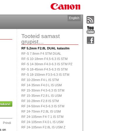
English
Tooteid samast
grupist…
RF 5.2mm F2.8L DUAL kalasilm
RF-S 7.8mm F4 STM DUAL
RF-S 10-18mm F4.5-6.3 IS STM
RF-S 14-30mm F4.0-6.3 IS STM PZ
RF-S 18-45mm F4.5-6.3 IS STM
RF-S 18-150mm F3.5-6.3 IS STM
RF 10-20mm F4 L IS STM
RF 14-35mm F4.0 L IS USM
RF 15-30mm F4.5-6.3 IS STM
RF 15-35mm F2.8 L IS USM
RF 16-28mm F2.8 IS STM
tukorvi
RF 24-50mm F4.5-6.3 IS STM
RF 24-70mm F2.8L IS USM
RF 24-105mm F4-7.1 IS STM
RF 24-105mm F4.0 L IS USM
Prindi
RF 24-105mm F2.8L IS USM Z
s on