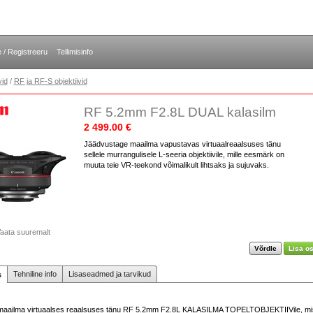
e / Registreeru
Tellimisinfo
vid
/
RF ja RF-S objektiivid
RF 5.2mm F2.8L DUAL kalasilm
2 499.00 €
Jäädvustage maailma vapustavas virtuaalreaalsuses tänu
sellele murrangulisele L-seeria objektiivile, mille eesmärk on
muuta teie VR-teekond võimalikult lihtsaks ja sujuvaks.
aata suuremalt
Võrdle
Lisa os
Tehniline info
Lisaseadmed ja tarvikud
s
maailma virtuaalses reaalsuses tänu RF 5.2mm F2.8L KALASILMA TOPELTOBJEKTIIVile, mi