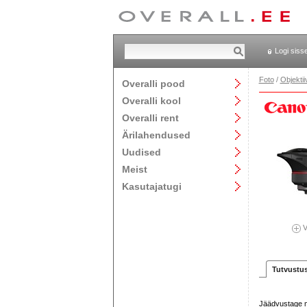
Logi siss
Foto
/
Objektii
Overalli pood
Overalli kool
Overalli rent
Ärilahendused
Uudised
Meist
Kasutajatugi
V
Tutvustu
Jäädvustage 