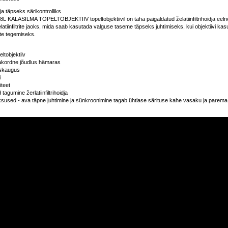
idja täpseks särikontrolliks
 KALASILMA TOPELTOBJEKTIIV topeltobjektiivil on taha paigaldatud želatiinfiltrihoidja eeln
latiinfiltrite jaoks, mida saab kasutada valguse taseme täpseks juhtimiseks, kui objektiivi ka
te tegemiseks.
eltobjektiiv
rakordne jõudlus hämaras
skaugus
i
iteet
 tagumine žerlatiinfiltrihoidja
sused - ava täpne juhtimine ja sünkroonimine tagab ühtlase särituse kahe vasaku ja parema p