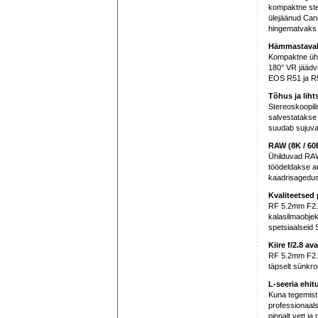
kompaktne ster
ülejäänud Can
hingematvaks 
Hämmastavalt
Kompaktne ühe 
180° VR jäädvu
EOS R51 ja R
Tõhus ja lih
Stereoskoopili
salvestatakse
suudab sujuval
RAW (8K / 60
Ühilduvad RAW 
töödeldakse a
kaadrisagedus
Kvaliteetsed 
RF 5.2mm F2.8
kalasilmaobjek
spetsiaalseid 
Kiire f/2.8 a
RF 5.2mm F2.8
täpselt sünkro
L-seeria ehit
Kuna tegemist
professionaals
pinnalt vett ja