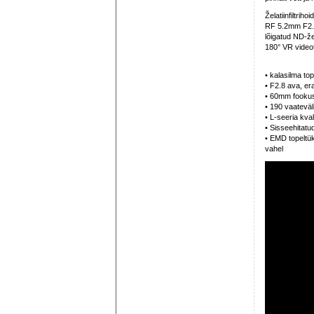
Želatiinfiltriho
RF 5.2mm F2.8L
lõigatud ND-že
180° VR video
• kalasilma top
• F2.8 ava, e
• 60mm fooku
• 190 vaateväl
• L-seeria kval
• Sisseehitatud
• EMD topeltük
vahel