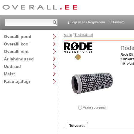
Logi sisse / Registreeru
Tellimisinfo
Audio
/
Tuulekaitsed
Overalli pood
Overalli kool
Rode
Overalli rent
Rode Bli
Ärilahendused
tuulekait
mikrofoni
Uudised
Meist
Kasutajatugi
Vaata suuremalt
Tutvustus