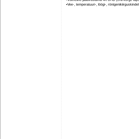
•Vee-, temperatuuri-, löögi-, röntgenikiirguskindel