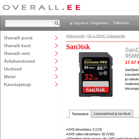
Logi sisse / Registreeru
Tellimisinfo
Mälukaardid
/
SD ja SDHC mälukaardid
Overalli pood
Overalli kool
SanD
Overalli rent
95MB
Ärilahendused
17.57 
Uudised
SanDiski
kasutamis
Meist
ja video
Kasutajatugi
multimee
kiiruseg
Lisaseadmed ja tarvikud
Tutvustus
•UHS kiirusklass 3 (U3)
•UHS video kiirusklass 30 (V30)
•Võimeline jäädvustama 4K UHD (eriti kõrge täps