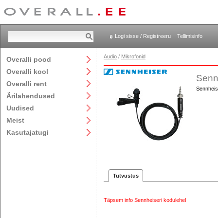
Logi sisse / Registreeru
Tellimisinfo
Audio
/
Mikrofonid
Overalli pood
Overalli kool
Senn
Overalli rent
Sennheis
Ärilahendused
Uudised
Meist
Kasutajatugi
Tutvustus
Täpsem info Sennheiseri kodulehel