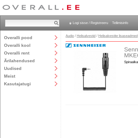
Logi sisse / Registreeru
Tellimisinfo
Audio
/
Helisalvestid
/
Helisalvestite lisaseadmed
Overalli pood
Overalli kool
Senn
Overalli rent
MKE6
Ärilahendused
Spiraalk
Uudised
Meist
Kasutajatugi