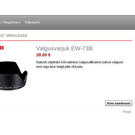
e / Registreeru
Tellimisinfo
vid
/
Valgusvarjukid
Valgusvarjuk EW-73B
39.00 €
Kaitseb objektiivi kõrvalistest valgusallikatest tuleva valguse
eest ega lase helgil pilte rikkuda.
Küsi saadavust
Prindi