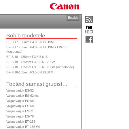
English
Sobib toodetele
EF-S 17 - 85mm F4.0-5.6 IS USM
EF-S 17 - 85mm F4.0-5.6 IS USM + EW73B
(kasutatud)
EF-S 18 - 135mm F3.5-5.6 IS
EF-S 18 - 135mm F3.5-5.6 IS USM
EF-S 18 - 135mm F3.5-5.6 IS USM (demotoode)
EF-S 18-135mm F3.5-5.6 IS STM
Tooteid samast grupist…
Valgusvarjuk ES-52
Valgusvarjuk ES-62+int.
Valgusvarjuk ES-65II
Valgusvarjuk ES-68
Valgusvarjuk ES-71II
Valgusvarjuk ES-78
Valgusvarjuk ET-138
Valgusvarjuk ET-155 WII