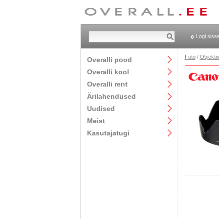
Logi siss
Foto
/
Objektii
Overalli pood
Overalli kool
Overalli rent
Ärilahendused
Uudised
Meist
Kasutajatugi