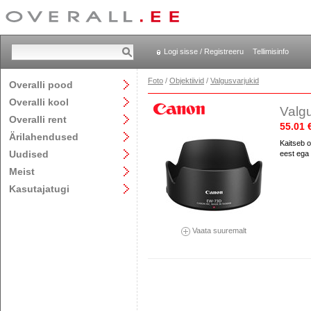
Logi sisse / Registreeru
Tellimisinfo
Foto
/
Objektiivid
/
Valgusvarjukid
Overalli pood
Overalli kool
Valg
Overalli rent
55.01 
Ärilahendused
Kaitseb o
Uudised
eest ega l
Meist
Kasutajatugi
Vaata suuremalt