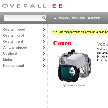
Logi sisse / Registreeru
Tellimisinfo
Overalli pood
NB! Selle toote tootmine on lõpetatud ja seda pol
Overalli kool
Overalli rent
Veek
Ärilahendused
Veekindel
digikaam
Uudised
ja isegi 
Meist
G1x. Kor
Kasutajatugi
Vaata suuremalt