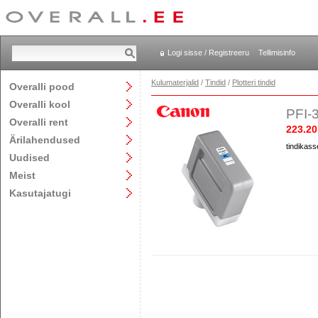
Logi sisse / Registreeru
Tellimisinfo
Kulumaterjalid
/
Tindid
/
Plotteri tindid
Overalli pood
Overalli kool
PFI-3
Overalli rent
223.20
Ärilahendused
tindikass
Uudised
Meist
Kasutajatugi