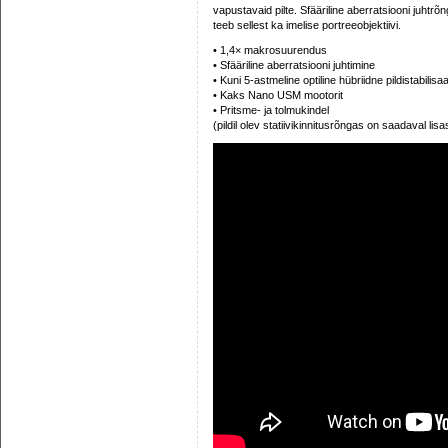
vapustavaid pilte. Sfääriline aberratsiooni juhtr
teeb sellest ka imelise portreeobjektiivi.
• 1,4× makrosuurendus
• Sfääriline aberratsiooni juhtimine
• Kuni 5-astmeline optiline hübriidne pildistabilisa
• Kaks Nano USM mootorit
• Pritsme- ja tolmukindel
(pildil olev statiivikinnitusrõngas on saadaval l