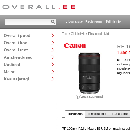
Logi sisse / Registreeru
Tellimisinfo
Foto
/
Objektiivid
/
Fiks-objektiivid
Overalli pood
Overalli kool
RF 1
Overalli rent
1 499.
Ärilahendused
RF 100mm
Uudised
makroobje
muudetava
Meist
reguleeri
Kasutajatugi
Vaata suuremalt
Tehniline info
Lisaseadmed j
Tutvustus
RF 100mm F2.8L Macro IS USM on maailma esime